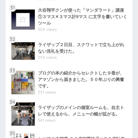
31
大谷翔平クンが使った「マンダラート」講座
①３マス✕３マス計9マス に文字を書いていく
ツール
359 views
32
ライザップ２日目、スクワットで立ち上がれ
ない洗礼を受けた。
355 views
33
ブログの本の紹介からセレクトした９冊が、
アマゾンから届きました。５０年ぶりの興奮
です。
351 views
34
ライザップのメインの個室ルームも、自主ト
レで使えるから、メニューの幅が拡がる。
341 views
35