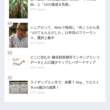
由」と「12の達成＆失敗」
279 views
49
シニアだって、Webで発信し「向こうから見
つけてもらえだした」11年目のフリーラン
ス、選択と集中
277 views
50
どこに住むか 健全財政都市ランキングという
データと人口減少マップとハザードマップ
276 views
51
ライザップ２ヶ月で、体重７.2kg，ウエスト
８cm減少の成果！
271 views