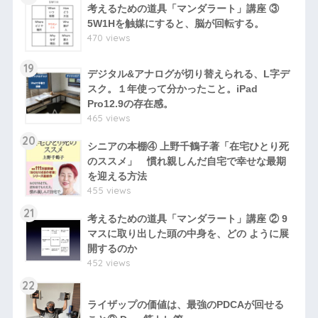
考えるための道具「マンダラート」講座 ③
5W1Hを触媒にすると、脳が回転する。
470 views
19
デジタル&アナログが切り替えられる、L字デ
スク。１年使って分かったこと。iPad
Pro12.9の存在感。
465 views
20
シニアの本棚④ 上野千鶴子著「在宅ひとり死
のススメ」 慣れ親しんだ自宅で幸せな最期
を迎える方法
455 views
21
考えるための道具「マンダラート」講座 ② 9
マスに取り出した頭の中身を、どの ように展
開するのか
452 views
22
ライザップの価値は、最強のPDCAが回せる