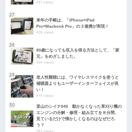
431 views
27
来年の手帳は、「iPhone×iPad
Pro×Macbook Pro」の３連携が実現！
428 views
28
80歳になっても収入を得る方法として、「家
元」をめざしました。
424 views
29
老人性難聴には、ワイヤレスマイクを使うと
補聴器よりもユーザーインターフェイスが良
い！
415 views
30
里山のシイナ045 動かなくなった草刈り機の
エンジンの分解・修理・組み立てを８分間、
見ているだけで懐かしくなるのはなぜだろ
う？
381 views