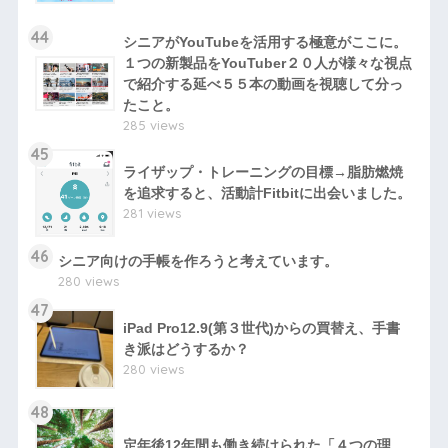
44
シニアがYouTubeを活用する極意がここに。
１つの新製品をYouTuber２０人が様々な視点
で紹介する延べ５５本の動画を視聴して分っ
たこと。
285 views
45
ライザップ・トレーニングの目標→脂肪燃焼
を追求すると、活動計Fitbitに出会いました。
281 views
46
シニア向けの手帳を作ろうと考えています。
280 views
47
iPad Pro12.9(第３世代)からの買替え、手書
き派はどうするか？
280 views
48
定年後12年間も働き続けられた「４つの理