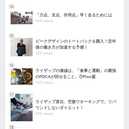
14
「力点、支点、作用点」早く走るためには
549 views
15
ピークデザインのトートパックを購入！定年
後の働き方が加速する予感！
533 views
16
ライザップの価値は、「食事と運動」の最強
のPDCAが回せること。①Plan篇
503 views
17
ライザップ直伝、空腹ウオーキングで、リバ
ウンドしないダイエット！
493 views
18