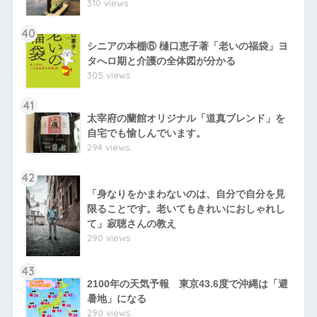
310 views
40
シニアの本棚⑥ 樋口恵子著「老いの福袋」ヨ
タへロ期と介護の全体図が分かる
305 views
41
太宰府の蘭館オリジナル「道真ブレンド」を
自宅でも愉しんでいます。
294 views
42
「身なりをかまわないのは、自分で自分を見
限ることです。老いてもきれいにおしゃれし
て」寂聴さんの教え
290 views
43
2100年の天気予報 東京43.6度で沖縄は「避
暑地」になる
290 views