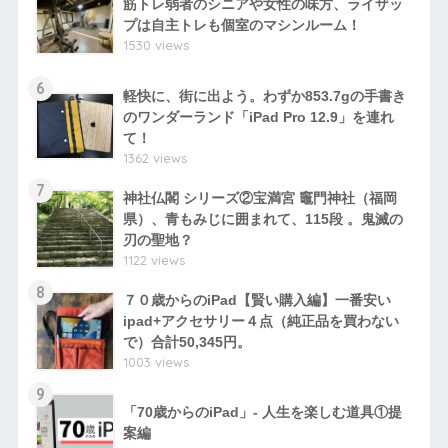
筋トレ弱者のシニアや女性の味方、ライザッ
プは自主トレも個室のマシンルーム！
1530 views
6
軽快に、街に出よう。わずか853.7gの手書き
のワンダーランド「iPad Pro 12.9」を連れ
て！
1362 views
7
神社仏閣 シリーズ②宝満宮 竈門神社（福岡
県）、青もみじに囲まれて、115段 。鬼滅の
刃の聖地？
1122 views
8
７０歳からのiPad【賢い購入編】一番安い
ipad+アクセサリー４点（純正品を買わない
で）合計50,345円。
1003 views
9
「70歳からのiPad」- 人生を楽しむ道具①提
案編