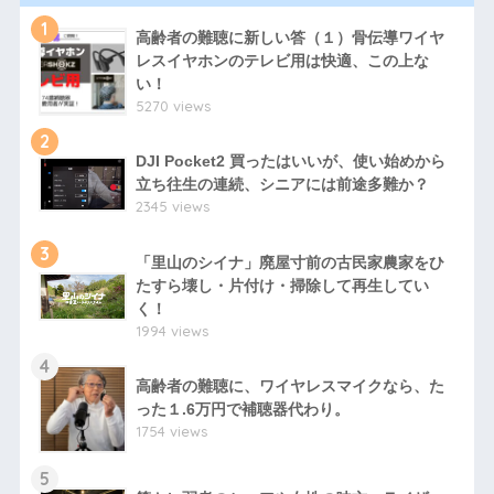
1
高齢者の難聴に新しい答（１）骨伝導ワイヤ
レスイヤホンのテレビ用は快適、この上な
い！
5270 views
2
DJI Pocket2 買ったはいいが、使い始めから
立ち往生の連続、シニアには前途多難か？
2345 views
3
「里山のシイナ」廃屋寸前の古民家農家をひ
たすら壊し・片付け・掃除して再生してい
く！
1994 views
4
高齢者の難聴に、ワイヤレスマイクなら、た
った１.6万円で補聴器代わり。
1754 views
5