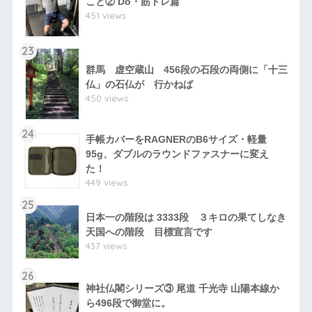
こと② Do・筋トレ篇
451 views
23
群馬 虚空蔵山 456段の石段の両側に「十三
仏」の石仏が 行かねば
450 views
24
手帳カバーをRAGNERのB6サイズ・軽量
95g、ダブルのラウンドファスナーに変え
た！
449 views
25
日本一の階段は 3333段 ３キロの果てしなき
天国への階段 目標宣言です
437 views
26
神社仏閣シリーズ③ 尾道 千光寺 山陽本線か
ら496段で御堂に。