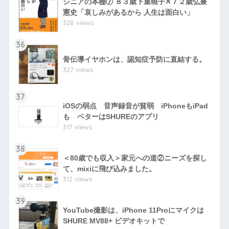
シニアの本棚⑦ ８３歳下重暁子✕７２歳弘兼
憲史「哀しみがあるから 人生は面白い」
328 views
36
骨伝導イヤホンは、認知症予防に直結する。
327 views
37
iOSの弱点 音声録音が貧弱 iPhoneもiPad
も ベターはSHUREのアプリ
317 views
38
＜80歳でも収入＞家元への道②ニーズを探し
て、mixiに飛び込みました。
312 views
39
YouTube撮影は、iPhone 11Proにマイクは
SHURE MV88+ ビデオキットで