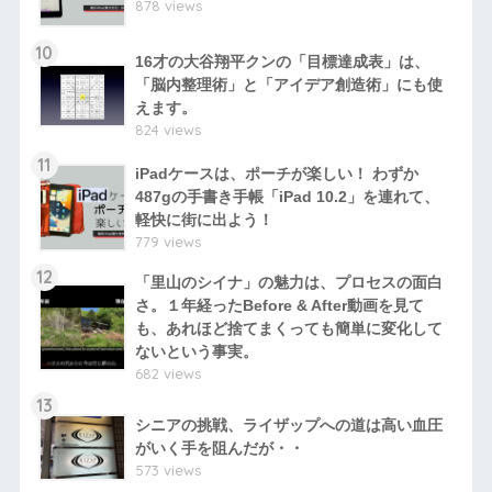
878 views
10
16才の大谷翔平クンの「目標達成表」は、
「脳内整理術」と「アイデア創造術」にも使
えます。
824 views
11
iPadケースは、ポーチが楽しい！ わずか
487gの手書き手帳「iPad 10.2」を連れて、
軽快に街に出よう！
779 views
12
「里山のシイナ」の魅力は、プロセスの面白
さ。１年経ったBefore & After動画を見て
も、あれほど捨てまくっても簡単に変化して
ないという事実。
682 views
13
シニアの挑戦、ライザップへの道は高い血圧
がいく手を阻んだが・・
573 views