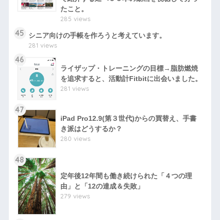
たこと。
285 views
45
シニア向けの手帳を作ろうと考えています。
281 views
46
ライザップ・トレーニングの目標→脂肪燃焼
を追求すると、活動計Fitbitに出会いました。
281 views
47
iPad Pro12.9(第３世代)からの買替え、手書
き派はどうするか？
280 views
48
定年後12年間も働き続けられた「４つの理
由」と「12の達成＆失敗」
279 views