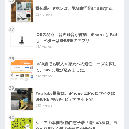
骨伝導イヤホンは、認知症予防に直結する。
327 views
37
iOSの弱点 音声録音が貧弱 iPhoneもiPad
も ベターはSHUREのアプリ
317 views
38
＜80歳でも収入＞家元への道②ニーズを探し
て、mixiに飛び込みました。
312 views
39
YouTube撮影は、iPhone 11Proにマイクは
SHURE MV88+ ビデオキットで
310 views
40
シニアの本棚⑥ 樋口恵子著「老いの福袋」ヨ
タへロ期と介護の全体図が分かる