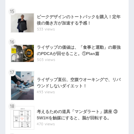
15
ピークデザインのトートパックを購入！定年
後の働き方が加速する予感！
533 views
16
ライザップの価値は、「食事と運動」の最強
のPDCAが回せること。①Plan篇
503 views
17
ライザップ直伝、空腹ウオーキングで、リバ
ウンドしないダイエット！
493 views
18
考えるための道具「マンダラート」講座 ③
5W1Hを触媒にすると、脳が回転する。
470 views