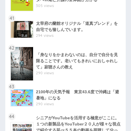
305 views
41
太宰府の蘭館オリジナル「道真ブレンド」を
自宅でも愉しんでいます。
294 views
42
「身なりをかまわないのは、自分で自分を見
限ることです。老いてもきれいにおしゃれし
て」寂聴さんの教え
290 views
43
2100年の天気予報 東京43.6度で沖縄は「避
暑地」になる
290 views
44
シニアがYouTubeを活用する極意がここに。
１つの新製品をYouTuber２０人が様々な視点
で紹介する延べ５５本の動画を視聴して分っ