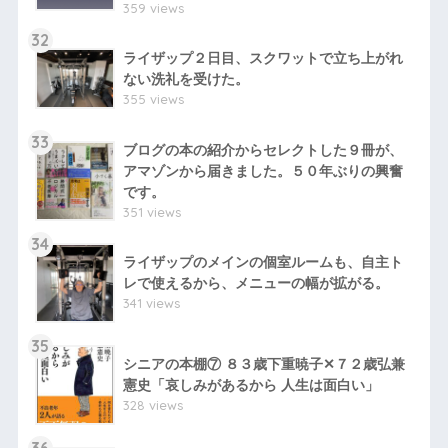
359 views
32
ライザップ２日目、スクワットで立ち上がれ
ない洗礼を受けた。
355 views
33
ブログの本の紹介からセレクトした９冊が、
アマゾンから届きました。５０年ぶりの興奮
です。
351 views
34
ライザップのメインの個室ルームも、自主ト
レで使えるから、メニューの幅が拡がる。
341 views
35
シニアの本棚⑦ ８３歳下重暁子✕７２歳弘兼
憲史「哀しみがあるから 人生は面白い」
328 views
36