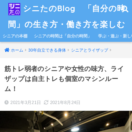
シニたのBlog 「自分の時
間」の生き方・働き方を楽しむ
シニアの本棚
シニアの時間は「自分の時間」
学ぶ・遊ぶ・新し
ホーム
30年自立できる身体
シニアとライザップ
筋トレ弱者のシニアや女性の味方、ライ
ザップは自主トレも個室のマシンルー
ム！
2021年3月21日
2021年8月24日