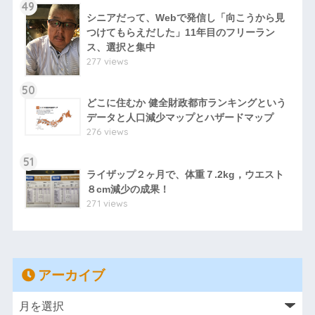
49
シニアだって、Webで発信し「向こうから見
つけてもらえだした」11年目のフリーラン
ス、選択と集中
277 views
50
どこに住むか 健全財政都市ランキングという
データと人口減少マップとハザードマップ
276 views
51
ライザップ２ヶ月で、体重７.2kg，ウエスト
８cm減少の成果！
271 views
アーカイブ