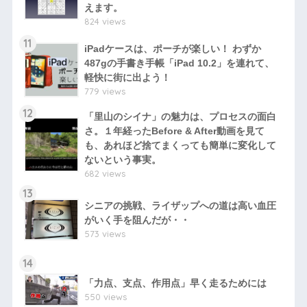
えます。
824 views
11
iPadケースは、ポーチが楽しい！ わずか
487gの手書き手帳「iPad 10.2」を連れて、
軽快に街に出よう！
779 views
12
「里山のシイナ」の魅力は、プロセスの面白
さ。１年経ったBefore & After動画を見て
も、あれほど捨てまくっても簡単に変化して
ないという事実。
682 views
13
シニアの挑戦、ライザップへの道は高い血圧
がいく手を阻んだが・・
573 views
14
「力点、支点、作用点」早く走るためには
550 views