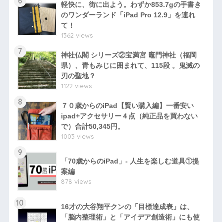
6
軽快に、街に出よう。わずか853.7gの手書き
のワンダーランド「iPad Pro 12.9」を連れ
て！
1362 views
7
神社仏閣 シリーズ②宝満宮 竈門神社（福岡
県）、青もみじに囲まれて、115段 。鬼滅の
刃の聖地？
1122 views
8
７０歳からのiPad【賢い購入編】一番安い
ipad+アクセサリー４点（純正品を買わない
で）合計50,345円。
1003 views
9
「70歳からのiPad」- 人生を楽しむ道具①提
案編
878 views
10
16才の大谷翔平クンの「目標達成表」は、
「脳内整理術」と「アイデア創造術」にも使