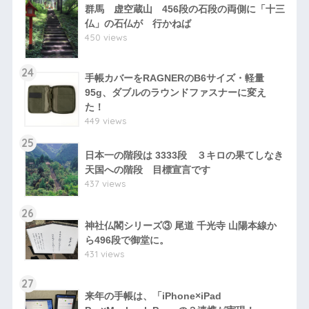
群馬 虚空蔵山 456段の石段の両側に「十三
仏」の石仏が 行かねば
450 views
24
手帳カバーをRAGNERのB6サイズ・軽量
95g、ダブルのラウンドファスナーに変え
た！
449 views
25
日本一の階段は 3333段 ３キロの果てしなき
天国への階段 目標宣言です
437 views
26
神社仏閣シリーズ③ 尾道 千光寺 山陽本線か
ら496段で御堂に。
431 views
27
来年の手帳は、「iPhone×iPad