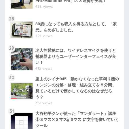
Pro×Macbook Pro」の３連携が実現！
428 views
28
80歳になっても収入を得る方法として、「家
元」をめざしました。
424 views
29
老人性難聴には、ワイヤレスマイクを使うと
補聴器よりもユーザーインターフェイスが良
い！
415 views
30
里山のシイナ045 動かなくなった草刈り機の
エンジンの分解・修理・組み立てを８分間、
見ているだけで懐かしくなるのはなぜだろ
う？
381 views
31
大谷翔平クンが使った「マンダラート」講座
①３マス✕３マス計9マス に文字を書いていく
ツール