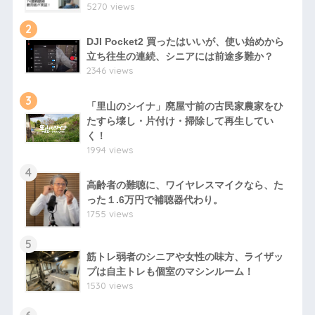
5270 views
2
DJI Pocket2 買ったはいいが、使い始めから
立ち往生の連続、シニアには前途多難か？
2346 views
3
「里山のシイナ」廃屋寸前の古民家農家をひ
たすら壊し・片付け・掃除して再生してい
く！
1994 views
4
高齢者の難聴に、ワイヤレスマイクなら、た
った１.6万円で補聴器代わり。
1755 views
5
筋トレ弱者のシニアや女性の味方、ライザッ
プは自主トレも個室のマシンルーム！
1530 views