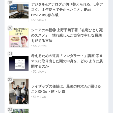
19
デジタル&アナログが切り替えられる、L字デ
スク。１年使って分かったこと。iPad
Pro12.9の存在感。
466 views
20
シニアの本棚④ 上野千鶴子著「在宅ひとり死
のススメ」 慣れ親しんだ自宅で幸せな最期
を迎える方法
455 views
21
考えるための道具「マンダラート」講座 ② 9
マスに取り出した頭の中身を、どの ように展
開するのか
452 views
22
ライザップの価値は、最強のPDCAが回せる
こと② Do・筋トレ篇
451 views
23