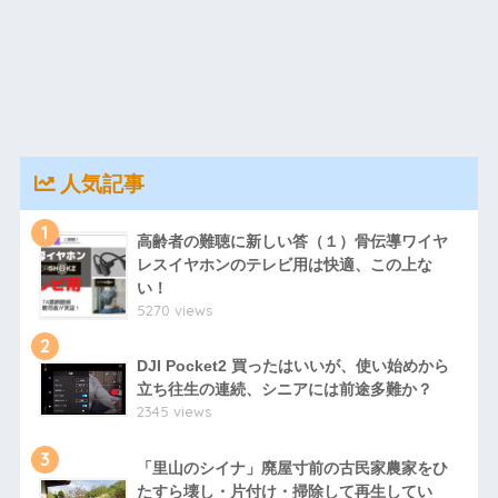
人気記事
1
高齢者の難聴に新しい答（１）骨伝導ワイヤ
レスイヤホンのテレビ用は快適、この上な
い！
5270 views
2
DJI Pocket2 買ったはいいが、使い始めから
立ち往生の連続、シニアには前途多難か？
2345 views
3
「里山のシイナ」廃屋寸前の古民家農家をひ
たすら壊し・片付け・掃除して再生してい