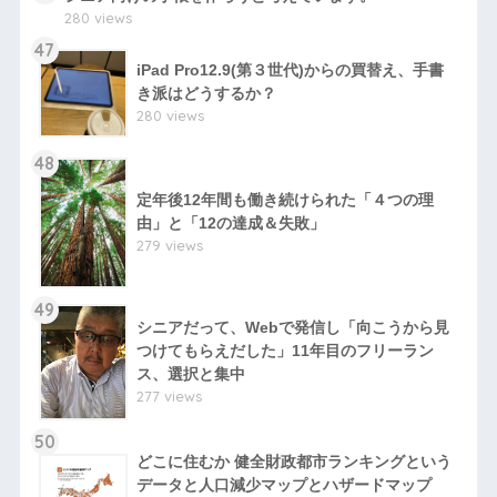
280 views
47
iPad Pro12.9(第３世代)からの買替え、手書
き派はどうするか？
280 views
48
定年後12年間も働き続けられた「４つの理
由」と「12の達成＆失敗」
279 views
49
シニアだって、Webで発信し「向こうから見
つけてもらえだした」11年目のフリーラン
ス、選択と集中
277 views
50
どこに住むか 健全財政都市ランキングという
データと人口減少マップとハザードマップ