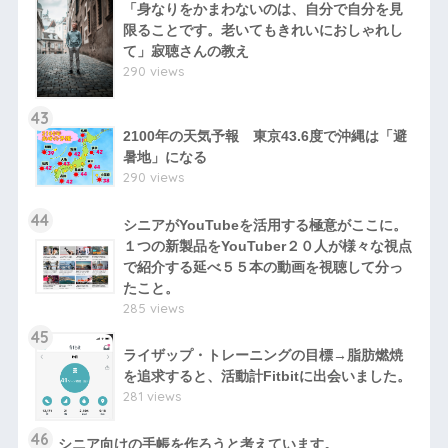
「身なりをかまわないのは、自分で自分を見
限ることです。老いてもきれいにおしゃれし
て」寂聴さんの教え
290 views
43
2100年の天気予報 東京43.6度で沖縄は「避
暑地」になる
290 views
44
シニアがYouTubeを活用する極意がここに。
１つの新製品をYouTuber２０人が様々な視点
で紹介する延べ５５本の動画を視聴して分っ
たこと。
285 views
45
ライザップ・トレーニングの目標→脂肪燃焼
を追求すると、活動計Fitbitに出会いました。
281 views
46
シニア向けの手帳を作ろうと考えています。