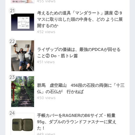
455 views
21
考えるための道具「マンダラート」講座 ② 9
マスに取り出した頭の中身を、どの ように展
開するのか
452 views
22
ライザップの価値は、最強のPDCAが回せる
こと② Do・筋トレ篇
451 views
23
群馬 虚空蔵山 456段の石段の両側に「十三
仏」の石仏が 行かねば
450 views
24
手帳カバーをRAGNERのB6サイズ・軽量
95g、ダブルのラウンドファスナーに変え
た！
449 views