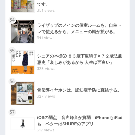
です。
351 views
34
ライザップのメインの個室ルームも、自主ト
レで使えるから、メニューの幅が拡がる。
341 views
35
シニアの本棚⑦ ８３歳下重暁子✕７２歳弘兼
憲史「哀しみがあるから 人生は面白い」
328 views
36
骨伝導イヤホンは、認知症予防に直結する。
327 views
37
iOSの弱点 音声録音が貧弱 iPhoneもiPad
も ベターはSHUREのアプリ
317 views