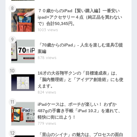
8
７０歳からのiPad【賢い購入編】一番安い
ipad+アクセサリー４点（純正品を買わない
で）合計50,345円。
1003 views
9
「70歳からのiPad」- 人生を楽しむ道具①提
案編
878 views
10
16才の大谷翔平クンの「目標達成表」は、
「脳内整理術」と「アイデア創造術」にも使
えます。
824 views
11
iPadケースは、ポーチが楽しい！ わずか
487gの手書き手帳「iPad 10.2」を連れて、
軽快に街に出よう！
779 views
12
「里山のシイナ」の魅力は、プロセスの面白