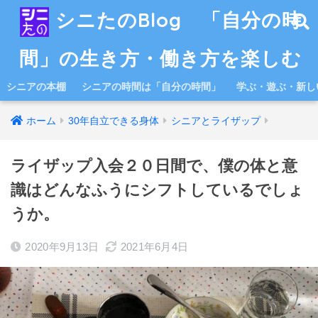
シニたのBlog 「自分の時
間」の生き方・働き方を楽しむ
シニアの本棚
シニアの時間は「自分の時間」
学ぶ・遊ぶ・新し
ホーム
30年自立できる身体
シニアとライザップ
ライザップ入会２０日間で、僕の体と意
識はどんなふうにシフトしているでしょ
うか。
2020年9月13日
2021年6月4日