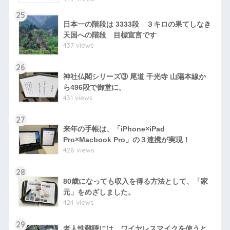
25
日本一の階段は 3333段 ３キロの果てしなき
天国への階段 目標宣言です
437 views
26
神社仏閣シリーズ③ 尾道 千光寺 山陽本線か
ら496段で御堂に。
431 views
27
来年の手帳は、「iPhone×iPad
Pro×Macbook Pro」の３連携が実現！
428 views
28
80歳になっても収入を得る方法として、「家
元」をめざしました。
424 views
29
老人性難聴には、ワイヤレスマイクを使うと