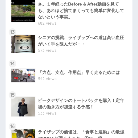
さ。１年経ったBefore & After動画を見て
も、あれほど捨てまくっても簡単に変化して
ないという事実。
682 views
13
シニアの挑戦、ライザップへの道は高い血圧
がいく手を阻んだが・・
573 views
14
「力点、支点、作用点」早く走るためには
542 views
15
ピークデザインのトートパックを購入！定年
後の働き方が加速する予感！
533 views
16
ライザップの価値は、「食事と運動」の最強