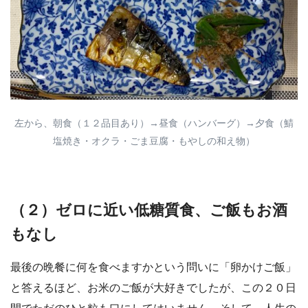
左から、朝食（１２品目あり）→昼食（ハンバーグ）→夕食（鯖
塩焼き・オクラ・ごま豆腐・もやしの和え物）
（２）ゼロに近い低糖質食、ご飯もお酒
もなし
最後の晩餐に何を食べますかという問いに「卵かけご飯」
と答えるほど、お米のご飯が大好きでしたが、この２０日