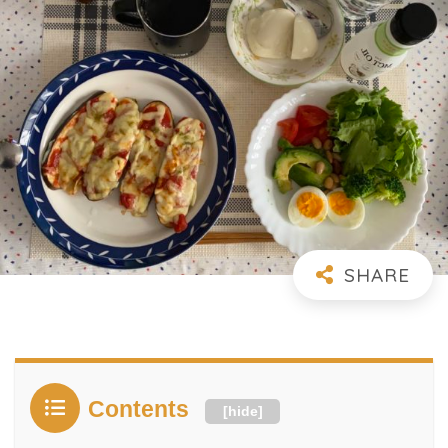
Contents
[
hide
]