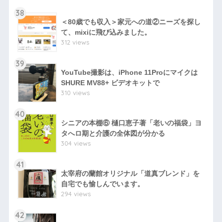
38
＜80歳でも収入＞家元への道②ニーズを探し
て、mixiに飛び込みました。
312 views
39
YouTube撮影は、iPhone 11Proにマイクは
SHURE MV88+ ビデオキットで
310 views
40
シニアの本棚⑥ 樋口恵子著「老いの福袋」ヨ
タへロ期と介護の全体図が分かる
304 views
41
太宰府の蘭館オリジナル「道真ブレンド」を
自宅でも愉しんでいます。
294 views
42