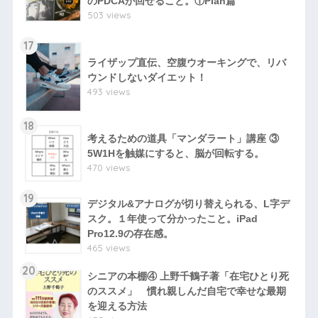
のPDCAが回せること。①Plan篇
503 views
17
ライザップ直伝、空腹ウオーキングで、リバ
ウンドしないダイエット！
493 views
18
考えるための道具「マンダラート」講座 ③
5W1Hを触媒にすると、脳が回転する。
470 views
19
デジタル&アナログが切り替えられる、L字デ
スク。１年使って分かったこと。iPad
Pro12.9の存在感。
465 views
20
シニアの本棚④ 上野千鶴子著「在宅ひとり死
のススメ」 慣れ親しんだ自宅で幸せな最期
を迎える方法