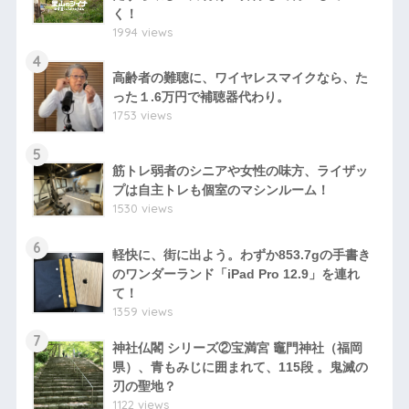
く！
1994 views
4
高齢者の難聴に、ワイヤレスマイクなら、た
った１.6万円で補聴器代わり。
1753 views
5
筋トレ弱者のシニアや女性の味方、ライザッ
プは自主トレも個室のマシンルーム！
1530 views
6
軽快に、街に出よう。わずか853.7gの手書き
のワンダーランド「iPad Pro 12.9」を連れ
て！
1359 views
7
神社仏閣 シリーズ②宝満宮 竈門神社（福岡
県）、青もみじに囲まれて、115段 。鬼滅の
刃の聖地？
1122 views