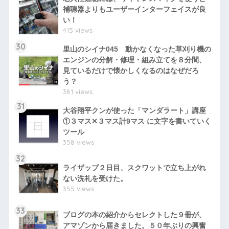
補聴器よりもユーザーインターフェイスが良
い！
415 views
30
里山のシイナ045 動かなくなった草刈り機の
エンジンの分解・修理・組み立てを８分間、
見ているだけで懐かしくなるのはなぜだろ
う？
381 views
31
大谷翔平クンが使った「マンダラート」講座
①３マス✕３マス計9マス に文字を書いていく
ツール
358 views
32
ライザップ２日目、スクワットで立ち上がれ
ない洗礼を受けた。
355 views
33
ブログの本の紹介からセレクトした９冊が、
アマゾンから届きました。５０年ぶりの興奮