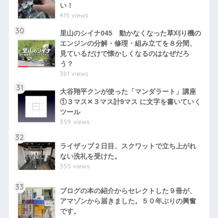
い！
415 views
30
里山のシイナ045 動かなくなった草刈り機の
エンジンの分解・修理・組み立てを８分間、
見ているだけで懐かしくなるのはなぜだろ
う？
381 views
31
大谷翔平クンが使った「マンダラート」講座
①３マス✕３マス計9マス に文字を書いていく
ツール
359 views
32
ライザップ２日目、スクワットで立ち上がれ
ない洗礼を受けた。
355 views
33
ブログの本の紹介からセレクトした９冊が、
アマゾンから届きました。５０年ぶりの興奮
です。