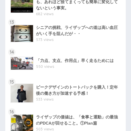
も、あれほど捨てまくっても簡単に変化して
ないという事実。
682 views
13
シニアの挑戦、ライザップへの道は高い血圧
がいく手を阻んだが・・
573 views
14
「力点、支点、作用点」早く走るためには
550 views
15
ピークデザインのトートパックを購入！定年
後の働き方が加速する予感！
533 views
16
ライザップの価値は、「食事と運動」の最強
のPDCAが回せること。①Plan篇
503 views