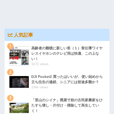
人気記事
1
高齢者の難聴に新しい答（１）骨伝導ワイヤ
レスイヤホンのテレビ用は快適、この上な
い！
5272 views
2
DJI Pocket2 買ったはいいが、使い始めから
立ち往生の連続、シニアには前途多難か？
2346 views
3
「里山のシイナ」廃屋寸前の古民家農家をひ
たすら壊し・片付け・掃除して再生してい
く！