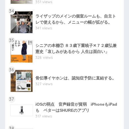
351 views
34
ライザップのメインの個室ルームも、自主ト
レで使えるから、メニューの幅が拡がる。
341 views
35
シニアの本棚⑦ ８３歳下重暁子✕７２歳弘兼
憲史「哀しみがあるから 人生は面白い」
328 views
36
骨伝導イヤホンは、認知症予防に直結する。
327 views
37
iOSの弱点 音声録音が貧弱 iPhoneもiPad
も ベターはSHUREのアプリ
317 views
38