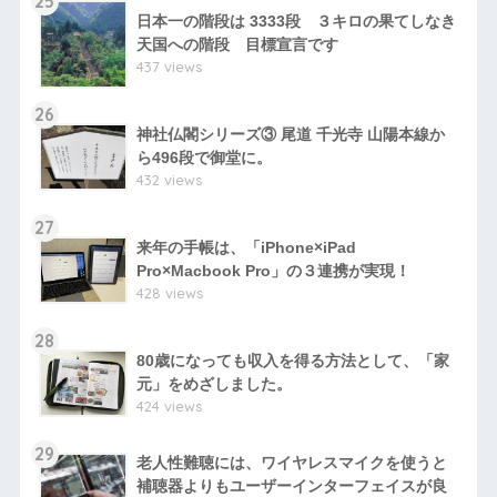
25
日本一の階段は 3333段 ３キロの果てしなき
天国への階段 目標宣言です
437 views
26
神社仏閣シリーズ③ 尾道 千光寺 山陽本線か
ら496段で御堂に。
432 views
27
来年の手帳は、「iPhone×iPad
Pro×Macbook Pro」の３連携が実現！
428 views
28
80歳になっても収入を得る方法として、「家
元」をめざしました。
424 views
29
老人性難聴には、ワイヤレスマイクを使うと
補聴器よりもユーザーインターフェイスが良