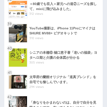
＜80歳でも収入＞家元への道②ニーズを探し
て、mixiに飛び込みました。
312 views
39
YouTube撮影は、iPhone 11Proにマイクは
SHURE MV88+ ビデオキットで
310 views
40
シニアの本棚⑥ 樋口恵子著「老いの福袋」ヨ
タへロ期と介護の全体図が分かる
305 views
41
太宰府の蘭館オリジナル「道真ブレンド」を
自宅でも愉しんでいます。
294 views
42
「身なりをかまわないのは、自分で自分を見