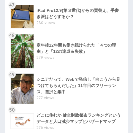
47
iPad Pro12.9(第３世代)からの買替え、手書
き派はどうするか？
280 views
48
定年後12年間も働き続けられた「４つの理
由」と「12の達成＆失敗」
279 views
49
シニアだって、Webで発信し「向こうから見
つけてもらえだした」11年目のフリーラン
ス、選択と集中
277 views
50
どこに住むか 健全財政都市ランキングという
データと人口減少マップとハザードマップ
276 views