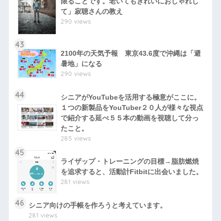
限ることです。老いてもきれいにおしゃれし
て」寂聴さんの教え
290 views
43
2100年の天気予報 東京43.6度で沖縄は「避
暑地」になる
290 views
44
シニアがYouTubeを活用する極意がここに。
１つの新製品をYouTuber２０人が様々な視点
で紹介する延べ５５本の動画を視聴して分っ
たこと。
285 views
45
ライザップ・トレーニングの目標→脂肪燃焼
を追求すると、活動計Fitbitに出会いました。
281 views
46
シニア向けの手帳を作ろうと考えています。
281 views