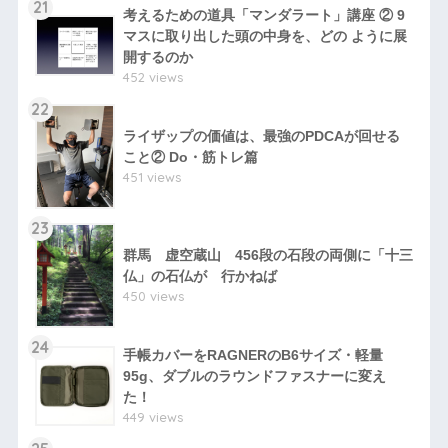
21
考えるための道具「マンダラート」講座 ② 9
マスに取り出した頭の中身を、どの ように展
開するのか
452 views
22
ライザップの価値は、最強のPDCAが回せる
こと② Do・筋トレ篇
451 views
23
群馬 虚空蔵山 456段の石段の両側に「十三
仏」の石仏が 行かねば
450 views
24
手帳カバーをRAGNERのB6サイズ・軽量
95g、ダブルのラウンドファスナーに変え
た！
449 views