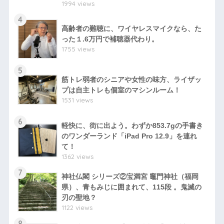
1994 views
4
高齢者の難聴に、ワイヤレスマイクなら、た
った１.6万円で補聴器代わり。
1755 views
5
筋トレ弱者のシニアや女性の味方、ライザッ
プは自主トレも個室のマシンルーム！
1531 views
6
軽快に、街に出よう。わずか853.7gの手書き
のワンダーランド「iPad Pro 12.9」を連れ
て！
1362 views
7
神社仏閣 シリーズ②宝満宮 竈門神社（福岡
県）、青もみじに囲まれて、115段 。鬼滅の
刃の聖地？
1122 views
8