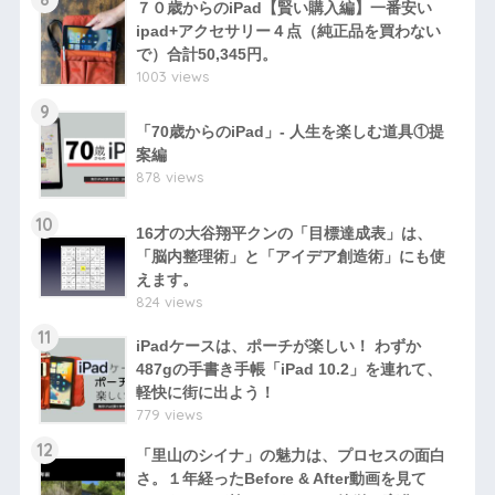
７０歳からのiPad【賢い購入編】一番安い
ipad+アクセサリー４点（純正品を買わない
で）合計50,345円。
1003 views
9
「70歳からのiPad」- 人生を楽しむ道具①提
案編
878 views
10
16才の大谷翔平クンの「目標達成表」は、
「脳内整理術」と「アイデア創造術」にも使
えます。
824 views
11
iPadケースは、ポーチが楽しい！ わずか
487gの手書き手帳「iPad 10.2」を連れて、
軽快に街に出よう！
779 views
12
「里山のシイナ」の魅力は、プロセスの面白
さ。１年経ったBefore & After動画を見て