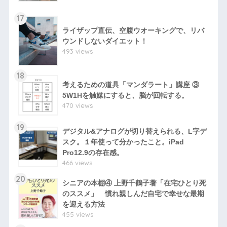
17
ライザップ直伝、空腹ウオーキングで、リバ
ウンドしないダイエット！
493 views
18
考えるための道具「マンダラート」講座 ③
5W1Hを触媒にすると、脳が回転する。
470 views
19
デジタル&アナログが切り替えられる、L字デ
スク。１年使って分かったこと。iPad
Pro12.9の存在感。
466 views
20
シニアの本棚④ 上野千鶴子著「在宅ひとり死
のススメ」 慣れ親しんだ自宅で幸せな最期
を迎える方法
455 views