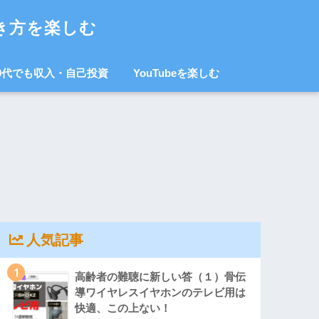
き方を楽しむ
0代でも収入・自己投資
YouTubeを楽しむ
人気記事
1
高齢者の難聴に新しい答（１）骨伝
導ワイヤレスイヤホンのテレビ用は
快適、この上ない！