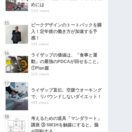
めには
550 views
15
ピークデザインのトートパックを購
入！定年後の働き方が加速する予
感！
533 views
16
ライザップの価値は、「食事と運
動」の最強のPDCAが回せること。
①Plan篇
503 views
17
ライザップ直伝、空腹ウオーキング
で、リバウンドしないダイエット！
493 views
18
考えるための道具「マンダラート」
講座 ③ 5W1Hを触媒にすると、脳
が回転する。