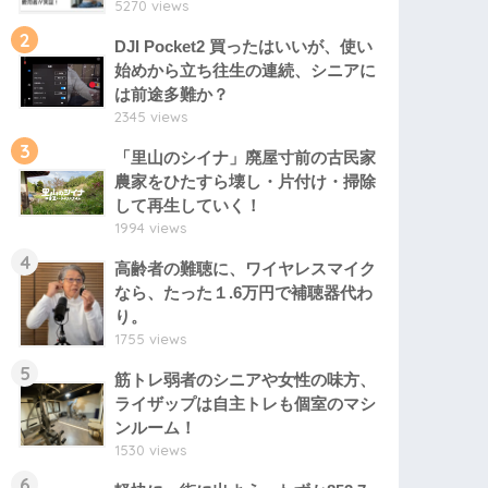
5270 views
2
DJI Pocket2 買ったはいいが、使い
始めから立ち往生の連続、シニアに
は前途多難か？
2345 views
3
「里山のシイナ」廃屋寸前の古民家
農家をひたすら壊し・片付け・掃除
して再生していく！
1994 views
4
高齢者の難聴に、ワイヤレスマイク
なら、たった１.6万円で補聴器代わ
り。
1755 views
5
筋トレ弱者のシニアや女性の味方、
ライザップは自主トレも個室のマシ
ンルーム！
1530 views
6