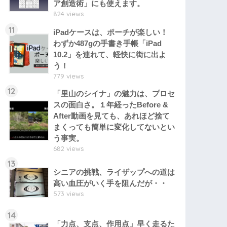
ア創造術」にも使えます。
824 views
11
iPadケースは、ポーチが楽しい！
わずか487gの手書き手帳「iPad
10.2」を連れて、軽快に街に出よ
う！
779 views
12
「里山のシイナ」の魅力は、プロセ
スの面白さ。１年経ったBefore &
After動画を見ても、あれほど捨て
まくっても簡単に変化してないとい
う事実。
682 views
13
シニアの挑戦、ライザップへの道は
高い血圧がいく手を阻んだが・・
573 views
14
「力点、支点、作用点」早く走るた