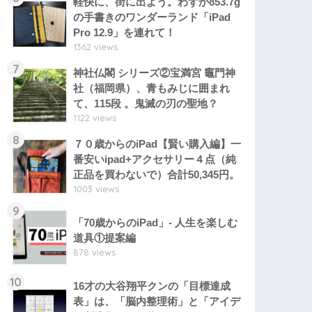
軽快に、街に出よう。わずか853.7g
の手書きのワンダーランド「iPad
Pro 12.9」を連れて！
1362 views
7
神社仏閣 シリーズ②宝満宮 竈門神
社（福岡県）、青もみじに囲まれ
て、115段 。鬼滅の刃の聖地？
1122 views
8
７０歳からのiPad【賢い購入編】一
番安いipad+アクセサリー４点（純
正品を買わないで）合計50,345円。
1003 views
9
「70歳からのiPad」- 人生を楽しむ
道具①提案編
878 views
10
16才の大谷翔平クンの「目標達成
表」は、「脳内整理術」と「アイデ