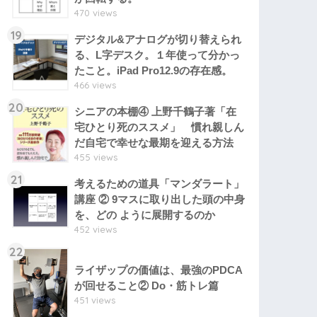
470 views
19
デジタル&アナログが切り替えられ
る、L字デスク。１年使って分かっ
たこと。iPad Pro12.9の存在感。
466 views
20
シニアの本棚④ 上野千鶴子著「在
宅ひとり死のススメ」 慣れ親しん
だ自宅で幸せな最期を迎える方法
455 views
21
考えるための道具「マンダラート」
講座 ② 9マスに取り出した頭の中身
を、どの ように展開するのか
452 views
22
ライザップの価値は、最強のPDCA
が回せること② Do・筋トレ篇
451 views