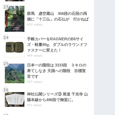
23
群馬 虚空蔵山 456段の石段の両
側に「十三仏」の石仏が 行かねば
450 views
24
手帳カバーをRAGNERのB6サイ
ズ・軽量95g、ダブルのラウンドフ
ァスナーに変えた！
449 views
25
日本一の階段は 3333段 ３キロの
果てしなき 天国への階段 目標宣
言です
437 views
26
神社仏閣シリーズ③ 尾道 千光寺 山
陽本線から496段で御堂に。
431 views