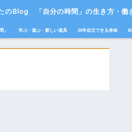
たのBlog 「自分の時間」の生き方・働
間」
学ぶ・遊ぶ・新しい道具
30年自立できる身体
8