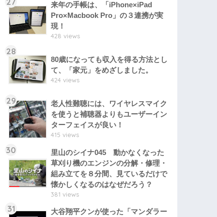
27
来年の手帳は、「iPhone×iPad
Pro×Macbook Pro」の３連携が実
現！
428 views
28
80歳になっても収入を得る方法とし
て、「家元」をめざしました。
424 views
29
老人性難聴には、ワイヤレスマイク
を使うと補聴器よりもユーザーイン
ターフェイスが良い！
415 views
30
里山のシイナ045 動かなくなった
草刈り機のエンジンの分解・修理・
組み立てを８分間、見ているだけで
懐かしくなるのはなぜだろう？
381 views
31
大谷翔平クンが使った「マンダラー