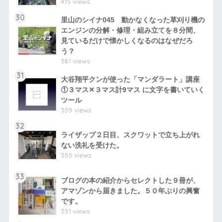
415 views
30
里山のシイナ045 動かなくなった草刈り機の
エンジンの分解・修理・組み立てを８分間、
見ているだけで懐かしくなるのはなぜだろ
う？
381 views
31
大谷翔平クンが使った「マンダラート」講座
①３マス✕３マス計9マス に文字を書いていく
ツール
359 views
32
ライザップ２日目、スクワットで立ち上がれ
ない洗礼を受けた。
355 views
33
ブログの本の紹介からセレクトした９冊が、
アマゾンから届きました。５０年ぶりの興奮
です。
351 views