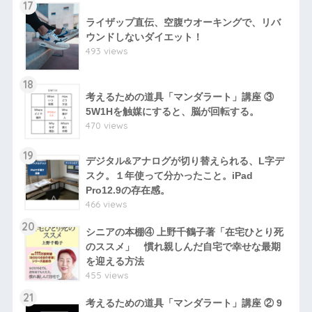
17
ライザップ直伝、空腹ウオーキングで、リバ
ウンドしないダイエット！
493 views
18
考えるための道具「マンダラート」講座 ③
5W1Hを触媒にすると、脳が回転する。
470 views
19
デジタル&アナログが切り替えられる、L字デ
スク。１年使って分かったこと。iPad
Pro12.9の存在感。
466 views
20
シニアの本棚④ 上野千鶴子著「在宅ひとり死
のススメ」 慣れ親しんだ自宅で幸せな最期
を迎える方法
455 views
21
考えるための道具「マンダラート」講座 ② 9