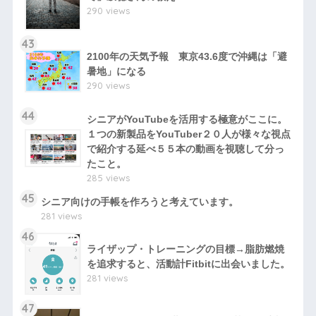
290 views
43
2100年の天気予報 東京43.6度で沖縄は「避
暑地」になる
290 views
44
シニアがYouTubeを活用する極意がここに。
１つの新製品をYouTuber２０人が様々な視点
で紹介する延べ５５本の動画を視聴して分っ
たこと。
285 views
45
シニア向けの手帳を作ろうと考えています。
281 views
46
ライザップ・トレーニングの目標→脂肪燃焼
を追求すると、活動計Fitbitに出会いました。
281 views
47