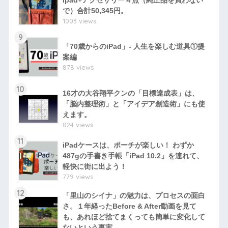
で）合計50,345円。
1003 views
9
「70歳からのiPad」- 人生を楽しむ道具①提
案編
878 views
10
16才の大谷翔平クンの「目標達成表」は、
「脳内整理術」と「アイデア創造術」にも使
えます。
824 views
11
iPadケースは、ポーチが楽しい！ わずか
487gの手書き手帳「iPad 10.2」を連れて、
軽快に街に出よう！
779 views
12
「里山のシイナ」の魅力は、プロセスの面白
さ。１年経ったBefore & After動画を見て
も、あれほど捨てまくっても簡単に変化して
ないという事実。