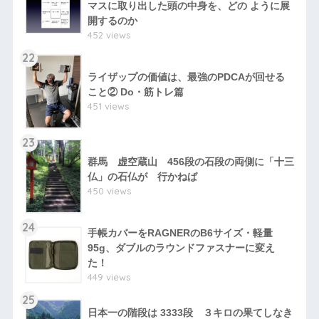
マスに取り出した頭の中身を、どの ように展
開するのか
452 views
22
ライザップの価値は、最強のPDCAが回せる
こと② Do・筋トレ篇
451 views
23
群馬 虚空蔵山 456段の石段の両側に「十三
仏」の石仏が 行かねば
450 views
24
手帳カバーをRAGNERのB6サイズ・軽量
95g、ダブルのラウンドファスナーに変え
た！
449 views
25
日本一の階段は 3333段 ３キロの果てしなき