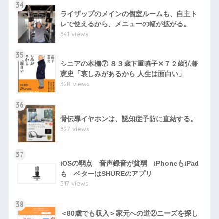
34
ライザップのメインの個室ルームも、自主ト
レで使えるから、メニューの幅が拡がる。
341 views
35
シニアの本棚⑦ ８３歳下重暁子✕７２歳弘兼
憲史「哀しみがあるから 人生は面白い」
328 views
36
骨伝導イヤホンは、認知症予防に直結する。
327 views
37
iOSの弱点 音声録音が貧弱 iPhoneもiPad
も ベターはSHUREのアプリ
317 views
38
＜80歳でも収入＞家元への道②ニーズを探し