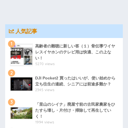
人気記事
1
高齢者の難聴に新しい答（１）骨伝導ワイヤ
レスイヤホンのテレビ用は快適、この上な
い！
5270 views
2
DJI Pocket2 買ったはいいが、使い始めから
立ち往生の連続、シニアには前途多難か？
2345 views
3
「里山のシイナ」廃屋寸前の古民家農家をひ
たすら壊し・片付け・掃除して再生してい
く！
1994 views