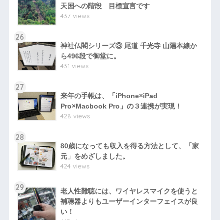
天国への階段 目標宣言です
437 views
26
神社仏閣シリーズ③ 尾道 千光寺 山陽本線か
ら496段で御堂に。
431 views
27
来年の手帳は、「iPhone×iPad
Pro×Macbook Pro」の３連携が実現！
428 views
28
80歳になっても収入を得る方法として、「家
元」をめざしました。
424 views
29
老人性難聴には、ワイヤレスマイクを使うと
補聴器よりもユーザーインターフェイスが良
い！