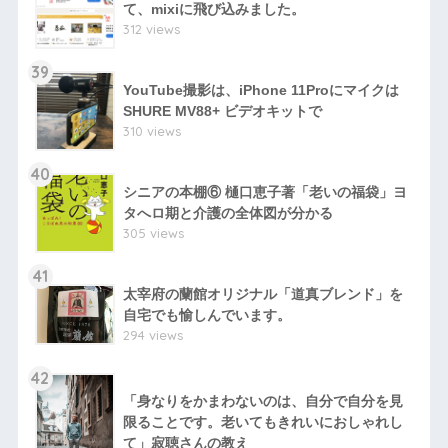
て、mixiに飛び込みました。
312 views
39
YouTube撮影は、iPhone 11Proにマイクは
SHURE MV88+ ビデオキットで
310 views
40
シニアの本棚⑥ 樋口恵子著「老いの福袋」ヨ
タへロ期と介護の全体図が分かる
305 views
41
太宰府の蘭館オリジナル「道真ブレンド」を
自宅でも愉しんでいます。
294 views
42
「身なりをかまわないのは、自分で自分を見
限ることです。老いてもきれいにおしゃれし
て」寂聴さんの教え