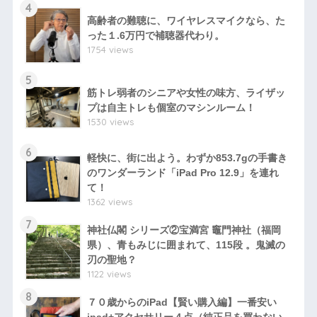
4
高齢者の難聴に、ワイヤレスマイクなら、た
った１.6万円で補聴器代わり。
1754 views
5
筋トレ弱者のシニアや女性の味方、ライザッ
プは自主トレも個室のマシンルーム！
1530 views
6
軽快に、街に出よう。わずか853.7gの手書き
のワンダーランド「iPad Pro 12.9」を連れ
て！
1362 views
7
神社仏閣 シリーズ②宝満宮 竈門神社（福岡
県）、青もみじに囲まれて、115段 。鬼滅の
刃の聖地？
1122 views
8
７０歳からのiPad【賢い購入編】一番安い
ipad+アクセサリー４点（純正品を買わない