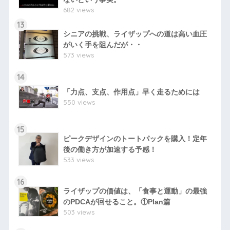
682 views
13
シニアの挑戦、ライザップへの道は高い血圧
がいく手を阻んだが・・
573 views
14
「力点、支点、作用点」早く走るためには
550 views
15
ピークデザインのトートパックを購入！定年
後の働き方が加速する予感！
533 views
16
ライザップの価値は、「食事と運動」の最強
のPDCAが回せること。①Plan篇
503 views