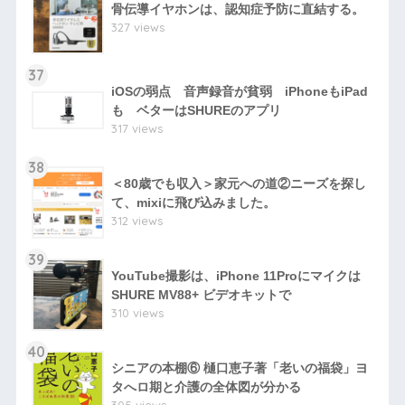
骨伝導イヤホンは、認知症予防に直結する。
327 views
37
iOSの弱点 音声録音が貧弱 iPhoneもiPad
も ベターはSHUREのアプリ
317 views
38
＜80歳でも収入＞家元への道②ニーズを探し
て、mixiに飛び込みました。
312 views
39
YouTube撮影は、iPhone 11Proにマイクは
SHURE MV88+ ビデオキットで
310 views
40
シニアの本棚⑥ 樋口恵子著「老いの福袋」ヨ
タへロ期と介護の全体図が分かる
305 views