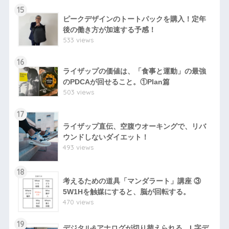
15
ピークデザインのトートパックを購入！定年
後の働き方が加速する予感！
533 views
16
ライザップの価値は、「食事と運動」の最強
のPDCAが回せること。①Plan篇
503 views
17
ライザップ直伝、空腹ウオーキングで、リバ
ウンドしないダイエット！
493 views
18
考えるための道具「マンダラート」講座 ③
5W1Hを触媒にすると、脳が回転する。
470 views
19
デジタル&アナログが切り替えられる、L字デ