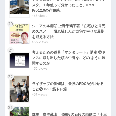
スク。１年使って分かったこと。iPad
Pro12.9の存在感。
466 views
20
シニアの本棚④ 上野千鶴子著「在宅ひとり死
のススメ」 慣れ親しんだ自宅で幸せな最期
を迎える方法
455 views
21
考えるための道具「マンダラート」講座 ② 9
マスに取り出した頭の中身を、どの ように展
開するのか
452 views
22
ライザップの価値は、最強のPDCAが回せる
こと② Do・筋トレ篇
451 views
23
群馬 虚空蔵山 456段の石段の両側に「十三