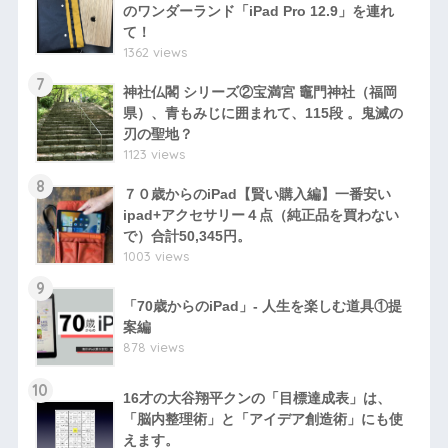
のワンダーランド「iPad Pro 12.9」を連れ
て！
1362 views
7
神社仏閣 シリーズ②宝満宮 竈門神社（福岡
県）、青もみじに囲まれて、115段 。鬼滅の
刃の聖地？
1123 views
8
７０歳からのiPad【賢い購入編】一番安い
ipad+アクセサリー４点（純正品を買わない
で）合計50,345円。
1003 views
9
「70歳からのiPad」- 人生を楽しむ道具①提
案編
878 views
10
16才の大谷翔平クンの「目標達成表」は、
「脳内整理術」と「アイデア創造術」にも使
えます。