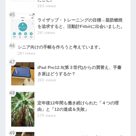
285 views
45
ライザップ・トレーニングの目標→脂肪燃焼
を追求すると、活動計Fitbitに出会いました。
281 views
46
シニア向けの手帳を作ろうと考えています。
281 views
47
iPad Pro12.9(第３世代)からの買替え、手書
き派はどうするか？
280 views
48
定年後12年間も働き続けられた「４つの理
由」と「12の達成＆失敗」
279 views
49