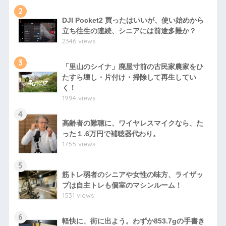
2
DJI Pocket2 買ったはいいが、使い始めから
立ち往生の連続、シニアには前途多難か？
2346 views
3
「里山のシイナ」廃屋寸前の古民家農家をひ
たすら壊し・片付け・掃除して再生してい
く！
1994 views
4
高齢者の難聴に、ワイヤレスマイクなら、た
った１.6万円で補聴器代わり。
1755 views
5
筋トレ弱者のシニアや女性の味方、ライザッ
プは自主トレも個室のマシンルーム！
1531 views
6
軽快に、街に出よう。わずか853.7gの手書き