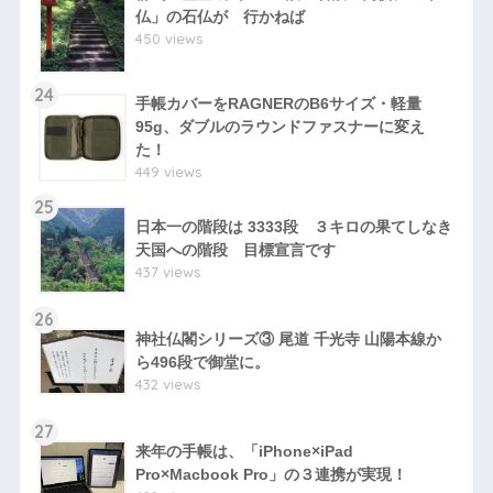
仏」の石仏が 行かねば
450 views
24
手帳カバーをRAGNERのB6サイズ・軽量
95g、ダブルのラウンドファスナーに変え
た！
449 views
25
日本一の階段は 3333段 ３キロの果てしなき
天国への階段 目標宣言です
437 views
26
神社仏閣シリーズ③ 尾道 千光寺 山陽本線か
ら496段で御堂に。
432 views
27
来年の手帳は、「iPhone×iPad
Pro×Macbook Pro」の３連携が実現！