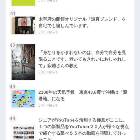
41
太宰府の蘭館オリジナル「道真ブレンド」を
自宅でも愉しんでいます。
295 views
42
「身なりをかまわないのは、自分で自分を見
限ることです。老いてもきれいにおしゃれし
て」寂聴さんの教え
290 views
43
2100年の天気予報 東京43.6度で沖縄は「避
暑地」になる
290 views
44
シニアがYouTubeを活用する極意がここに。
１つの新製品をYouTuber２０人が様々な視点
で紹介する延べ５５本の動画を視聴して分っ
たこと。