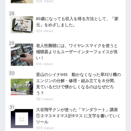
428 views
28
80歳になっても収入を得る方法として、「家
元」をめざしました。
424 views
29
老人性難聴には、ワイヤレスマイクを使うと
補聴器よりもユーザーインターフェイスが良
い！
416 views
30
里山のシイナ045 動かなくなった草刈り機の
エンジンの分解・修理・組み立てを８分間、
見ているだけで懐かしくなるのはなぜだろ
う？
381 views
31
大谷翔平クンが使った「マンダラート」講座
①３マス✕３マス計9マス に文字を書いていく
ツール
359 views