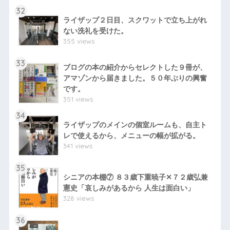
32
ライザップ２日目、スクワットで立ち上がれ
ない洗礼を受けた。
355 views
33
ブログの本の紹介からセレクトした９冊が、
アマゾンから届きました。５０年ぶりの興奮
です。
351 views
34
ライザップのメインの個室ルームも、自主ト
レで使えるから、メニューの幅が拡がる。
341 views
35
シニアの本棚⑦ ８３歳下重暁子✕７２歳弘兼
憲史「哀しみがあるから 人生は面白い」
328 views
36