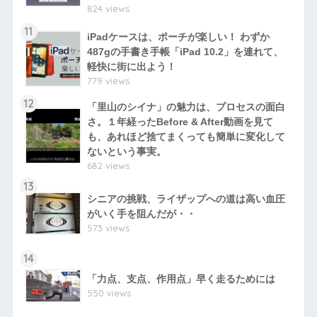
824 views
11
iPadケースは、ポーチが楽しい！ わずか
487gの手書き手帳「iPad 10.2」を連れて、
軽快に街に出よう！
779 views
12
「里山のシイナ」の魅力は、プロセスの面白
さ。１年経ったBefore & After動画を見て
も、あれほど捨てまくっても簡単に変化して
ないという事実。
682 views
13
シニアの挑戦、ライザップへの道は高い血圧
がいく手を阻んだが・・
573 views
14
「力点、支点、作用点」早く走るためには
550 views