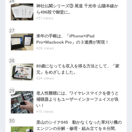
26
神社仏閣シリーズ③ 尾道 千光寺 山陽本線か
ら496段で御堂に。
431 views
27
来年の手帳は、「iPhone×iPad
Pro×Macbook Pro」の３連携が実現！
428 views
28
80歳になっても収入を得る方法として、「家
元」をめざしました。
424 views
29
老人性難聴には、ワイヤレスマイクを使うと
補聴器よりもユーザーインターフェイスが良
い！
415 views
30
里山のシイナ045 動かなくなった草刈り機の
エンジンの分解・修理・組み立てを８分間、