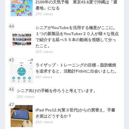
2100年の天気予報 東京43.6度で沖縄は「避
暑地」になる
290 views
44
シニアがYouTubeを活用する極意がここに。
１つの新製品をYouTuber２０人が様々な視点
で紹介する延べ５５本の動画を視聴して分っ
たこと。
285 views
45
ライザップ・トレーニングの目標→脂肪燃焼
を追求すると、活動計Fitbitに出会いました。
281 views
46
シニア向けの手帳を作ろうと考えています。
280 views
47
iPad Pro12.9(第３世代)からの買替え、手書
き派はどうするか？
280 views