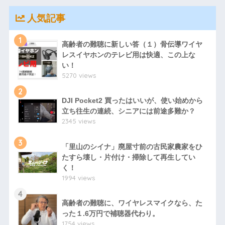
人気記事
1
高齢者の難聴に新しい答（１）骨伝導ワイヤ
レスイヤホンのテレビ用は快適、この上な
い！
5270 views
2
DJI Pocket2 買ったはいいが、使い始めから
立ち往生の連続、シニアには前途多難か？
2345 views
3
「里山のシイナ」廃屋寸前の古民家農家をひ
たすら壊し・片付け・掃除して再生してい
く！
1994 views
4
高齢者の難聴に、ワイヤレスマイクなら、た
った１.6万円で補聴器代わり。
1754 views