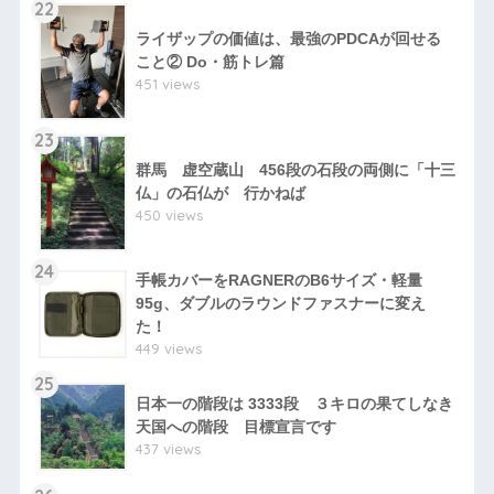
22
ライザップの価値は、最強のPDCAが回せる
こと② Do・筋トレ篇
451 views
23
群馬 虚空蔵山 456段の石段の両側に「十三
仏」の石仏が 行かねば
450 views
24
手帳カバーをRAGNERのB6サイズ・軽量
95g、ダブルのラウンドファスナーに変え
た！
449 views
25
日本一の階段は 3333段 ３キロの果てしなき
天国への階段 目標宣言です
437 views