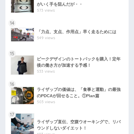
がいく手を阻んだが・・
573 views
14
「力点、支点、作用点」早く走るためには
549 views
15
ピークデザインのトートパックを購入！定年
後の働き方が加速する予感！
533 views
16
ライザップの価値は、「食事と運動」の最強
のPDCAが回せること。①Plan篇
503 views
17
ライザップ直伝、空腹ウオーキングで、リバ
ウンドしないダイエット！