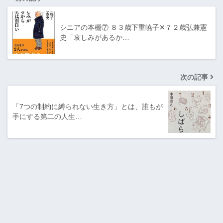
シニアの本棚⑦ ８３歳下重暁子✕７２歳弘兼憲
史「哀しみがあるか…
次の記事
「7つの制約に縛られない生き方」とは、誰もが
手にする第二の人生…