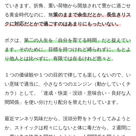
ていきます。折角、重い荷物から開放されて豊かに過ごせ
る黄金時代なのに、無
策のままで余生だとか、長生きリス
クに対応だとかで過ごすのはあまりにもったいない。
ボクは、
第二の人生を「自分を育てる時間」だと捉えてい
ます。そのために、目標を持つけれど縛られずに、もとよ
り他人とは比べずに、有限では在るけれど悠々と
。
１つの価値観や１つの目的で律しても楽しくないので、い
い意味で適当に、小さな５つのエンジン（動かしていくチ
カラ）として、「達成・快楽・没頭・意味合い・良好な人
間関係」を使い分けたり配分を替えたりしています。
最近マンネリ気味だから、没頭分野をトライしてみようと
か、ストイックは程々にしないと体に毒だから、２週間に