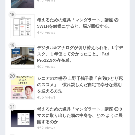
493 views
18
考えるための道具「マンダラート」講座 ③
5W1Hを触媒にすると、脳が回転する。
470 views
19
デジタル&アナログが切り替えられる、L字デ
スク。１年使って分かったこと。iPad
Pro12.9の存在感。
465 views
20
シニアの本棚④ 上野千鶴子著「在宅ひとり死
のススメ」 慣れ親しんだ自宅で幸せな最期
を迎える方法
455 views
21
考えるための道具「マンダラート」講座 ② 9
マスに取り出した頭の中身を、どの ように展
開するのか
452 views