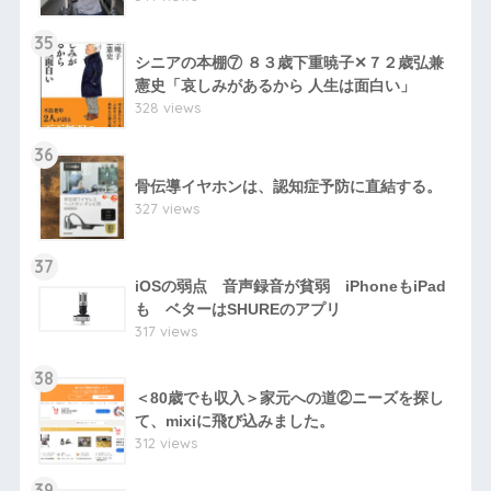
35
シニアの本棚⑦ ８３歳下重暁子✕７２歳弘兼
憲史「哀しみがあるから 人生は面白い」
328 views
36
骨伝導イヤホンは、認知症予防に直結する。
327 views
37
iOSの弱点 音声録音が貧弱 iPhoneもiPad
も ベターはSHUREのアプリ
317 views
38
＜80歳でも収入＞家元への道②ニーズを探し
て、mixiに飛び込みました。
312 views
39