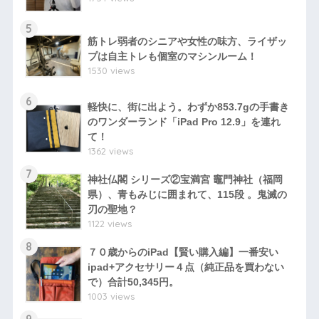
5
筋トレ弱者のシニアや女性の味方、ライザッ
プは自主トレも個室のマシンルーム！
1530 views
6
軽快に、街に出よう。わずか853.7gの手書き
のワンダーランド「iPad Pro 12.9」を連れ
て！
1362 views
7
神社仏閣 シリーズ②宝満宮 竈門神社（福岡
県）、青もみじに囲まれて、115段 。鬼滅の
刃の聖地？
1122 views
8
７０歳からのiPad【賢い購入編】一番安い
ipad+アクセサリー４点（純正品を買わない
で）合計50,345円。
1003 views