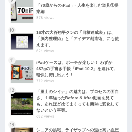
9
「70歳からのiPad」- 人生を楽しむ道具①提
案編
878 views
10
16才の大谷翔平クンの「目標達成表」は、
「脳内整理術」と「アイデア創造術」にも使
えます。
824 views
11
iPadケースは、ポーチが楽しい！ わずか
487gの手書き手帳「iPad 10.2」を連れて、
軽快に街に出よう！
779 views
12
「里山のシイナ」の魅力は、プロセスの面白
さ。１年経ったBefore & After動画を見て
も、あれほど捨てまくっても簡単に変化して
ないという事実。
682 views
13
シニアの挑戦、ライザップへの道は高い血圧