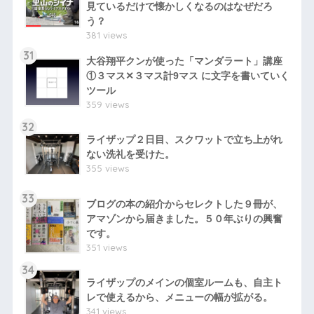
見ているだけで懐かしくなるのはなぜだろ
う？
381 views
31
大谷翔平クンが使った「マンダラート」講座
①３マス✕３マス計9マス に文字を書いていく
ツール
359 views
32
ライザップ２日目、スクワットで立ち上がれ
ない洗礼を受けた。
355 views
33
ブログの本の紹介からセレクトした９冊が、
アマゾンから届きました。５０年ぶりの興奮
です。
351 views
34
ライザップのメインの個室ルームも、自主ト
レで使えるから、メニューの幅が拡がる。
341 views