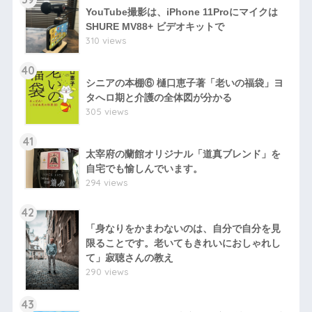
YouTube撮影は、iPhone 11Proにマイクは
SHURE MV88+ ビデオキットで
310 views
40
シニアの本棚⑥ 樋口恵子著「老いの福袋」ヨ
タへロ期と介護の全体図が分かる
305 views
41
太宰府の蘭館オリジナル「道真ブレンド」を
自宅でも愉しんでいます。
294 views
42
「身なりをかまわないのは、自分で自分を見
限ることです。老いてもきれいにおしゃれし
て」寂聴さんの教え
290 views
43