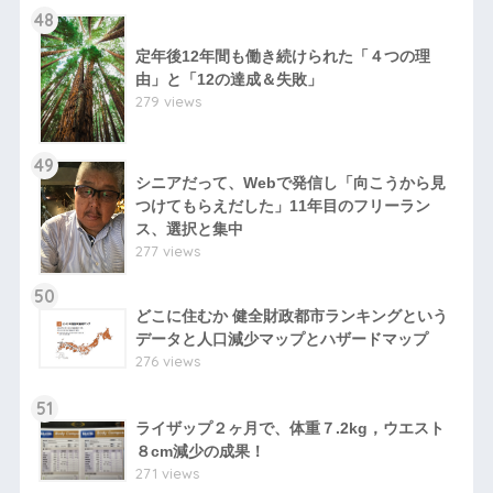
48
定年後12年間も働き続けられた「４つの理
由」と「12の達成＆失敗」
279 views
49
シニアだって、Webで発信し「向こうから見
つけてもらえだした」11年目のフリーラン
ス、選択と集中
277 views
50
どこに住むか 健全財政都市ランキングという
データと人口減少マップとハザードマップ
276 views
51
ライザップ２ヶ月で、体重７.2kg，ウエスト
８cm減少の成果！
271 views