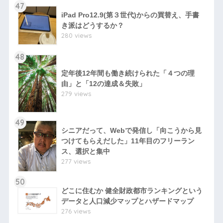
47
iPad Pro12.9(第３世代)からの買替え、手書
き派はどうするか？
280 views
48
定年後12年間も働き続けられた「４つの理
由」と「12の達成＆失敗」
279 views
49
シニアだって、Webで発信し「向こうから見
つけてもらえだした」11年目のフリーラン
ス、選択と集中
277 views
50
どこに住むか 健全財政都市ランキングという
データと人口減少マップとハザードマップ
276 views