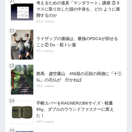
21
考えるための道具「マンダラート」講座 ② 9
マスに取り出した頭の中身を、どの ように展
開するのか
452 views
22
ライザップの価値は、最強のPDCAが回せる
こと② Do・筋トレ篇
451 views
23
群馬 虚空蔵山 456段の石段の両側に「十三
仏」の石仏が 行かねば
450 views
24
手帳カバーをRAGNERのB6サイズ・軽量
95g、ダブルのラウンドファスナーに変え
た！
449 views
25