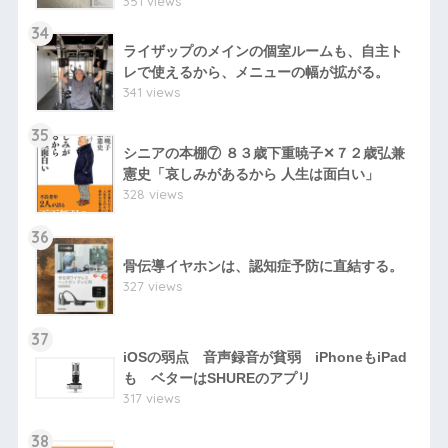
351 views
34
ライザップのメインの個室ルームも、自主ト
レで使えるから、メニューの幅が拡がる。
341 views
35
シニアの本棚⑦ ８３歳下重暁子✕７２歳弘兼
憲史「哀しみがあるから 人生は面白い」
328 views
36
骨伝導イヤホンは、認知症予防に直結する。
327 views
37
iOSの弱点 音声録音が貧弱 iPhoneもiPad
も ベターはSHUREのアプリ
317 views
38