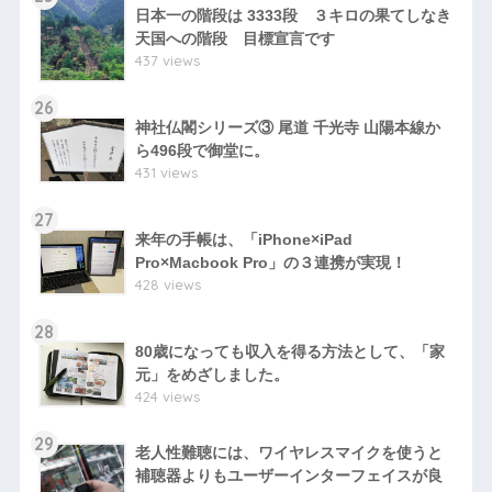
日本一の階段は 3333段 ３キロの果てしなき
天国への階段 目標宣言です
437 views
26
神社仏閣シリーズ③ 尾道 千光寺 山陽本線か
ら496段で御堂に。
431 views
27
来年の手帳は、「iPhone×iPad
Pro×Macbook Pro」の３連携が実現！
428 views
28
80歳になっても収入を得る方法として、「家
元」をめざしました。
424 views
29
老人性難聴には、ワイヤレスマイクを使うと
補聴器よりもユーザーインターフェイスが良