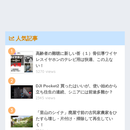
人気記事
1
高齢者の難聴に新しい答（１）骨伝導ワイヤ
レスイヤホンのテレビ用は快適、この上な
い！
5270 views
2
DJI Pocket2 買ったはいいが、使い始めから
立ち往生の連続、シニアには前途多難か？
2345 views
3
「里山のシイナ」廃屋寸前の古民家農家をひ
たすら壊し・片付け・掃除して再生してい
く！