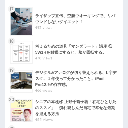
17
ライザップ直伝、空腹ウオーキングで、リバ
ウンドしないダイエット！
493 views
18
考えるための道具「マンダラート」講座 ③
5W1Hを触媒にすると、脳が回転する。
470 views
19
デジタル&アナログが切り替えられる、L字デ
スク。１年使って分かったこと。iPad
Pro12.9の存在感。
466 views
20
シニアの本棚④ 上野千鶴子著「在宅ひとり死
のススメ」 慣れ親しんだ自宅で幸せな最期
を迎える方法
455 views