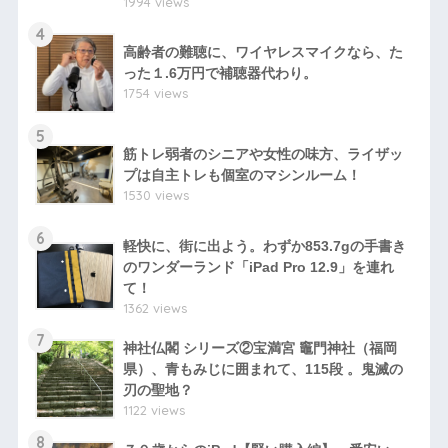
1994 views
4
高齢者の難聴に、ワイヤレスマイクなら、た
った１.6万円で補聴器代わり。
1754 views
5
筋トレ弱者のシニアや女性の味方、ライザッ
プは自主トレも個室のマシンルーム！
1530 views
6
軽快に、街に出よう。わずか853.7gの手書き
のワンダーランド「iPad Pro 12.9」を連れ
て！
1362 views
7
神社仏閣 シリーズ②宝満宮 竈門神社（福岡
県）、青もみじに囲まれて、115段 。鬼滅の
刃の聖地？
1122 views
8