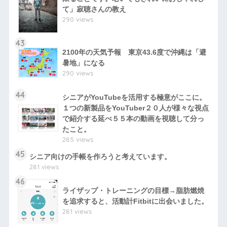
て」寂聴さんの教え
290 views
43
2100年の天気予報 東京43.6度で沖縄は「避
暑地」になる
290 views
44
シニアがYouTubeを活用する極意がここに。
１つの新製品をYouTuber２０人が様々な視点
で紹介する延べ５５本の動画を視聴して分っ
たこと。
285 views
45
シニア向けの手帳を作ろうと考えています。
281 views
46
ライザップ・トレーニングの目標→脂肪燃焼
を追求すると、活動計Fitbitに出会いました。
281 views