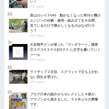
い！
415 views
30
里山のシイナ045 動かなくなった草刈り機の
エンジンの分解・修理・組み立てを８分間、
見ているだけで懐かしくなるのはなぜだろ
う？
381 views
31
大谷翔平クンが使った「マンダラート」講座
①３マス✕３マス計9マス に文字を書いていく
ツール
359 views
32
ライザップ２日目、スクワットで立ち上がれ
ない洗礼を受けた。
355 views
33
ブログの本の紹介からセレクトした９冊が、
アマゾンから届きました。５０年ぶりの興奮
です。