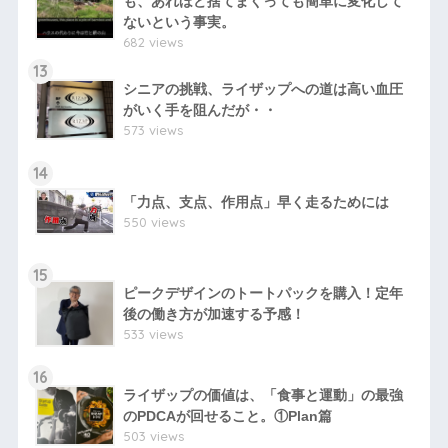
も、あれほど捨てまくっても簡単に変化して
ないという事実。
682 views
13
シニアの挑戦、ライザップへの道は高い血圧
がいく手を阻んだが・・
573 views
14
「力点、支点、作用点」早く走るためには
550 views
15
ピークデザインのトートパックを購入！定年
後の働き方が加速する予感！
533 views
16
ライザップの価値は、「食事と運動」の最強
のPDCAが回せること。①Plan篇
503 views