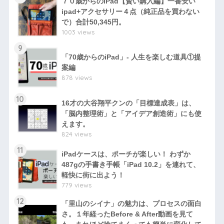
７０歳からのiPad【賢い購入編】一番安い
ipad+アクセサリー４点（純正品を買わない
で）合計50,345円。
1003 views
9
「70歳からのiPad」- 人生を楽しむ道具①提
案編
878 views
10
16才の大谷翔平クンの「目標達成表」は、
「脳内整理術」と「アイデア創造術」にも使
えます。
824 views
11
iPadケースは、ポーチが楽しい！ わずか
487gの手書き手帳「iPad 10.2」を連れて、
軽快に街に出よう！
779 views
12
「里山のシイナ」の魅力は、プロセスの面白
さ。１年経ったBefore & After動画を見て