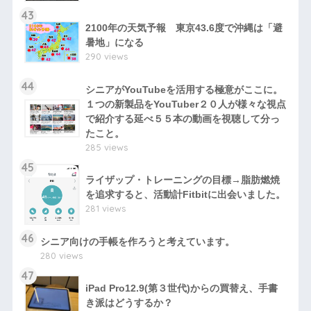
43
2100年の天気予報 東京43.6度で沖縄は「避
暑地」になる
290 views
44
シニアがYouTubeを活用する極意がここに。
１つの新製品をYouTuber２０人が様々な視点
で紹介する延べ５５本の動画を視聴して分っ
たこと。
285 views
45
ライザップ・トレーニングの目標→脂肪燃焼
を追求すると、活動計Fitbitに出会いました。
281 views
46
シニア向けの手帳を作ろうと考えています。
280 views
47
iPad Pro12.9(第３世代)からの買替え、手書
き派はどうするか？