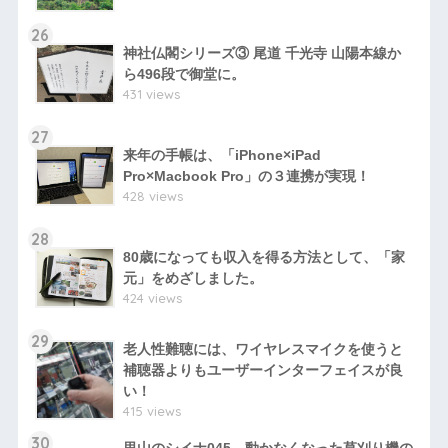
26
神社仏閣シリーズ③ 尾道 千光寺 山陽本線か
ら496段で御堂に。
431 views
27
来年の手帳は、「iPhone×iPad
Pro×Macbook Pro」の３連携が実現！
428 views
28
80歳になっても収入を得る方法として、「家
元」をめざしました。
424 views
29
老人性難聴には、ワイヤレスマイクを使うと
補聴器よりもユーザーインターフェイスが良
い！
415 views
30