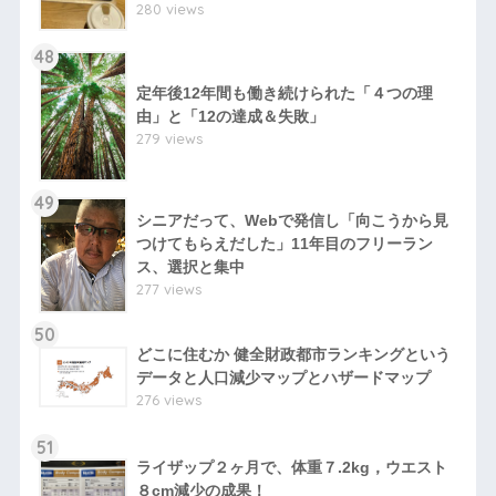
280 views
48
定年後12年間も働き続けられた「４つの理
由」と「12の達成＆失敗」
279 views
49
シニアだって、Webで発信し「向こうから見
つけてもらえだした」11年目のフリーラン
ス、選択と集中
277 views
50
どこに住むか 健全財政都市ランキングという
データと人口減少マップとハザードマップ
276 views
51
ライザップ２ヶ月で、体重７.2kg，ウエスト
８cm減少の成果！