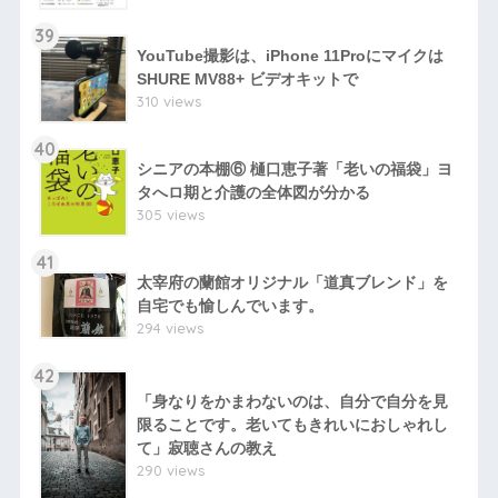
39
YouTube撮影は、iPhone 11Proにマイクは
SHURE MV88+ ビデオキットで
310 views
40
シニアの本棚⑥ 樋口恵子著「老いの福袋」ヨ
タへロ期と介護の全体図が分かる
305 views
41
太宰府の蘭館オリジナル「道真ブレンド」を
自宅でも愉しんでいます。
294 views
42
「身なりをかまわないのは、自分で自分を見
限ることです。老いてもきれいにおしゃれし
て」寂聴さんの教え
290 views