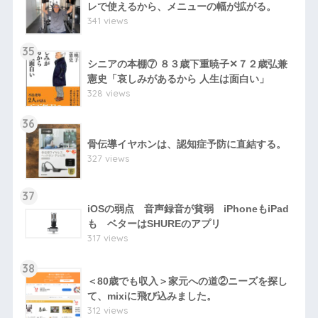
レで使えるから、メニューの幅が拡がる。
341 views
35
シニアの本棚⑦ ８３歳下重暁子✕７２歳弘兼
憲史「哀しみがあるから 人生は面白い」
328 views
36
骨伝導イヤホンは、認知症予防に直結する。
327 views
37
iOSの弱点 音声録音が貧弱 iPhoneもiPad
も ベターはSHUREのアプリ
317 views
38
＜80歳でも収入＞家元への道②ニーズを探し
て、mixiに飛び込みました。
312 views