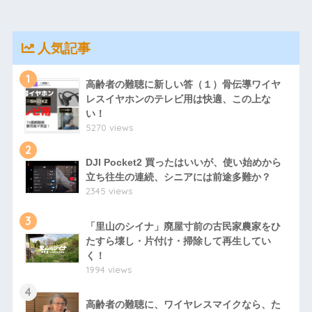
人気記事
1
高齢者の難聴に新しい答（１）骨伝導ワイヤ
レスイヤホンのテレビ用は快適、この上な
い！
5270 views
2
DJI Pocket2 買ったはいいが、使い始めから
立ち往生の連続、シニアには前途多難か？
2345 views
3
「里山のシイナ」廃屋寸前の古民家農家をひ
たすら壊し・片付け・掃除して再生してい
く！
1994 views
4
高齢者の難聴に、ワイヤレスマイクなら、た