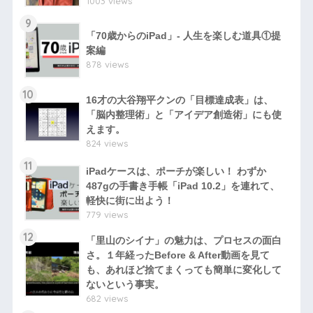
1003 views
9
「70歳からのiPad」- 人生を楽しむ道具①提
案編
878 views
10
16才の大谷翔平クンの「目標達成表」は、
「脳内整理術」と「アイデア創造術」にも使
えます。
824 views
11
iPadケースは、ポーチが楽しい！ わずか
487gの手書き手帳「iPad 10.2」を連れて、
軽快に街に出よう！
779 views
12
「里山のシイナ」の魅力は、プロセスの面白
さ。１年経ったBefore & After動画を見て
も、あれほど捨てまくっても簡単に変化して
ないという事実。
682 views