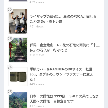
452 views
22
ライザップの価値は、最強のPDCAが回せる
こと② Do・筋トレ篇
451 views
23
群馬 虚空蔵山 456段の石段の両側に「十三
仏」の石仏が 行かねば
450 views
24
手帳カバーをRAGNERのB6サイズ・軽量
95g、ダブルのラウンドファスナーに変え
た！
449 views
25
日本一の階段は 3333段 ３キロの果てしなき
天国への階段 目標宣言です
437 views