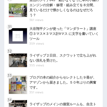
里山のシイナ045 動かなくなった草刈り機の
エンジンの分解・修理・組み立てを８分間、
見ているだけで懐かしくなるのはなぜだろ
う？
381 views
31
大谷翔平クンが使った「マンダラート」講座
①３マス✕３マス計9マス に文字を書いていく
ツール
359 views
32
ライザップ２日目、スクワットで立ち上がれ
ない洗礼を受けた。
355 views
33
ブログの本の紹介からセレクトした９冊が、
アマゾンから届きました。５０年ぶりの興奮
です。
351 views
34
ライザップのメインの個室ルームも、自主ト