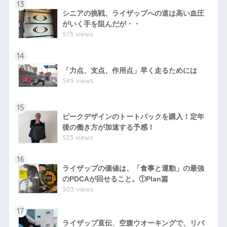
13
シニアの挑戦、ライザップへの道は高い血圧
がいく手を阻んだが・・
573 views
14
「力点、支点、作用点」早く走るためには
549 views
15
ピークデザインのトートパックを購入！定年
後の働き方が加速する予感！
533 views
16
ライザップの価値は、「食事と運動」の最強
のPDCAが回せること。①Plan篇
503 views
17
ライザップ直伝、空腹ウオーキングで、リバ