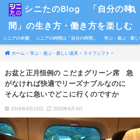
シニたのBlog 「自分の時
間」の生き方・働き方を楽しむ
シニアの本棚
シニアの時間は「自分の時間」
学ぶ・遊ぶ・新し
ホーム
学ぶ・遊ぶ・新しい道具
ライフシフト
お盆と正月恒例の こだまグリーン席 急
がなければ快適でリーズナブルなのに
そんなに急いでどこに行くのですか
2018年8月16日
2020年6月4日