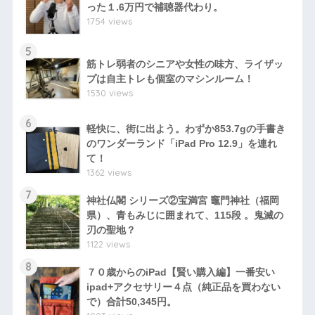
った１.6万円で補聴器代わり。
1754 views
5
筋トレ弱者のシニアや女性の味方、ライザッ
プは自主トレも個室のマシンルーム！
1530 views
6
軽快に、街に出よう。わずか853.7gの手書き
のワンダーランド「iPad Pro 12.9」を連れ
て！
1362 views
7
神社仏閣 シリーズ②宝満宮 竈門神社（福岡
県）、青もみじに囲まれて、115段 。鬼滅の
刃の聖地？
1122 views
8
７０歳からのiPad【賢い購入編】一番安い
ipad+アクセサリー４点（純正品を買わない
で）合計50,345円。