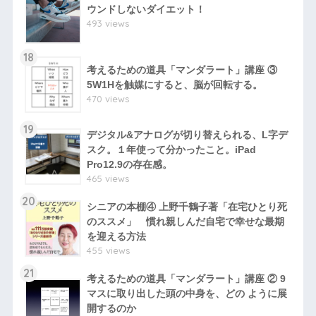
ウンドしないダイエット！
493 views
18
考えるための道具「マンダラート」講座 ③
5W1Hを触媒にすると、脳が回転する。
470 views
19
デジタル&アナログが切り替えられる、L字デ
スク。１年使って分かったこと。iPad
Pro12.9の存在感。
465 views
20
シニアの本棚④ 上野千鶴子著「在宅ひとり死
のススメ」 慣れ親しんだ自宅で幸せな最期
を迎える方法
455 views
21
考えるための道具「マンダラート」講座 ② 9
マスに取り出した頭の中身を、どの ように展
開するのか