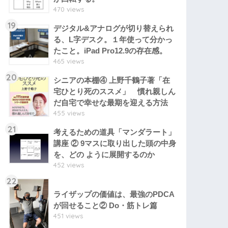
470 views
19
デジタル&アナログが切り替えられ
る、L字デスク。１年使って分かっ
たこと。iPad Pro12.9の存在感。
465 views
20
シニアの本棚④ 上野千鶴子著「在
宅ひとり死のススメ」 慣れ親しん
だ自宅で幸せな最期を迎える方法
455 views
21
考えるための道具「マンダラート」
講座 ② 9マスに取り出した頭の中身
を、どの ように展開するのか
452 views
22
ライザップの価値は、最強のPDCA
が回せること② Do・筋トレ篇
451 views