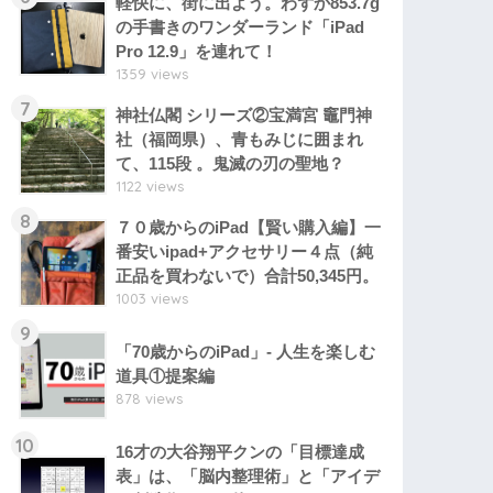
軽快に、街に出よう。わずか853.7g
の手書きのワンダーランド「iPad
Pro 12.9」を連れて！
1359 views
7
神社仏閣 シリーズ②宝満宮 竈門神
社（福岡県）、青もみじに囲まれ
て、115段 。鬼滅の刃の聖地？
1122 views
8
７０歳からのiPad【賢い購入編】一
番安いipad+アクセサリー４点（純
正品を買わないで）合計50,345円。
1003 views
9
「70歳からのiPad」- 人生を楽しむ
道具①提案編
878 views
10
16才の大谷翔平クンの「目標達成
表」は、「脳内整理術」と「アイデ