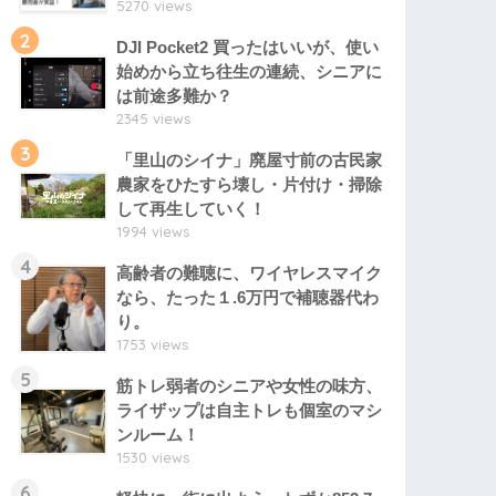
5270 views
2
DJI Pocket2 買ったはいいが、使い
始めから立ち往生の連続、シニアに
は前途多難か？
2345 views
3
「里山のシイナ」廃屋寸前の古民家
農家をひたすら壊し・片付け・掃除
して再生していく！
1994 views
4
高齢者の難聴に、ワイヤレスマイク
なら、たった１.6万円で補聴器代わ
り。
1753 views
5
筋トレ弱者のシニアや女性の味方、
ライザップは自主トレも個室のマシ
ンルーム！
1530 views
6