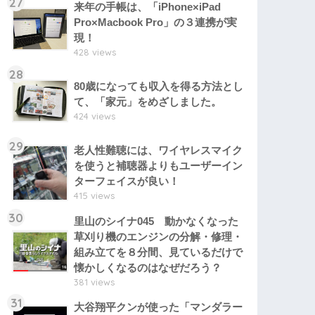
27
来年の手帳は、「iPhone×iPad
Pro×Macbook Pro」の３連携が実
現！
428 views
28
80歳になっても収入を得る方法とし
て、「家元」をめざしました。
424 views
29
老人性難聴には、ワイヤレスマイク
を使うと補聴器よりもユーザーイン
ターフェイスが良い！
415 views
30
里山のシイナ045 動かなくなった
草刈り機のエンジンの分解・修理・
組み立てを８分間、見ているだけで
懐かしくなるのはなぜだろう？
381 views
31
大谷翔平クンが使った「マンダラー