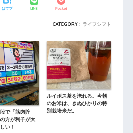
LINE
はてブ
Pocket
CATEGORY :
ライフシフト
ルイボス茶を淹れる。今朝
のお米は、きぬひかりの特
別栽培米だ。
階段で「筋肉貯
りの方が利子が大
嬉しい！