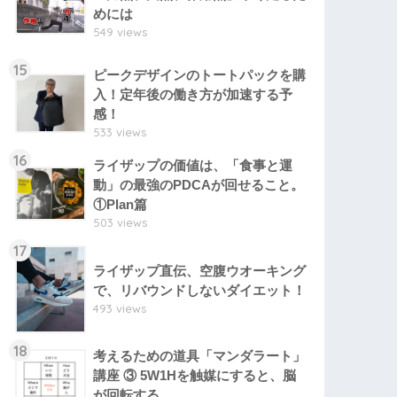
めには
549 views
15
ピークデザインのトートパックを購
入！定年後の働き方が加速する予
感！
533 views
16
ライザップの価値は、「食事と運
動」の最強のPDCAが回せること。
①Plan篇
503 views
17
ライザップ直伝、空腹ウオーキング
で、リバウンドしないダイエット！
493 views
18
考えるための道具「マンダラート」
講座 ③ 5W1Hを触媒にすると、脳
が回転する。