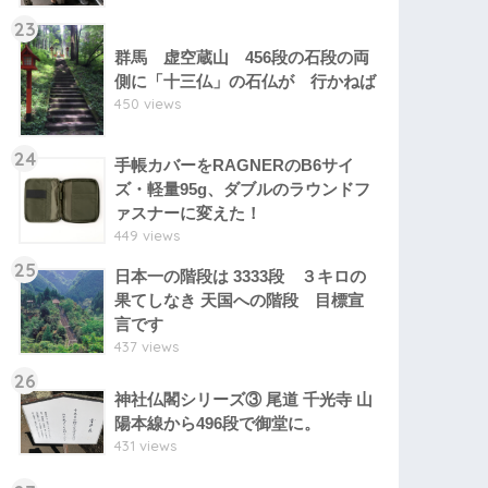
23
群馬 虚空蔵山 456段の石段の両
側に「十三仏」の石仏が 行かねば
450 views
24
手帳カバーをRAGNERのB6サイ
ズ・軽量95g、ダブルのラウンドフ
ァスナーに変えた！
449 views
25
日本一の階段は 3333段 ３キロの
果てしなき 天国への階段 目標宣
言です
437 views
26
神社仏閣シリーズ③ 尾道 千光寺 山
陽本線から496段で御堂に。
431 views