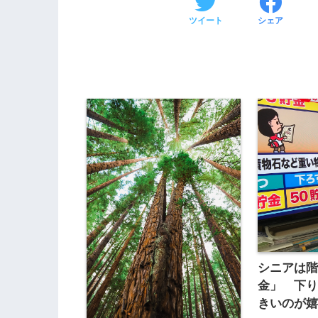
ツイート
シェア
シニアは
金」 下
きいのが