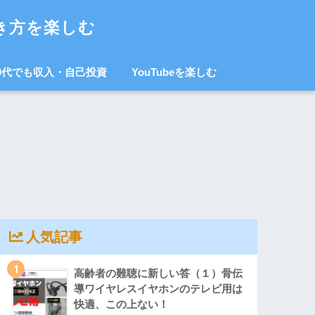
き方を楽しむ
0代でも収入・自己投資
YouTubeを楽しむ
人気記事
1
高齢者の難聴に新しい答（１）骨伝
導ワイヤレスイヤホンのテレビ用は
快適、この上ない！