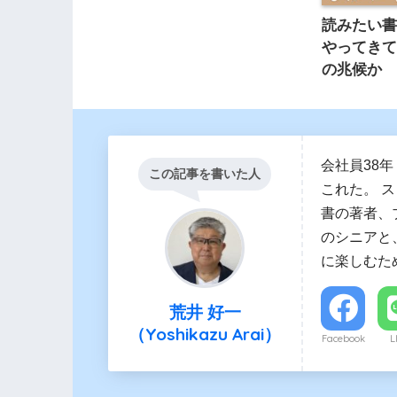
読みたい
やってき
の兆候か
会社員38
この記事を書いた人
これた。 
書の著者、ブ
のシニアと
に楽しむた
荒井 好一
（Yoshikazu Arai）
Facebook
L