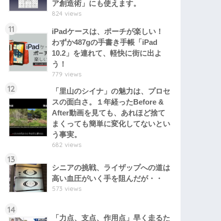
ア創造術」にも使えます。
824 views
11
iPadケースは、ポーチが楽しい！
わずか487gの手書き手帳「iPad
10.2」を連れて、軽快に街に出よ
う！
779 views
12
「里山のシイナ」の魅力は、プロセ
スの面白さ。１年経ったBefore &
After動画を見ても、あれほど捨て
まくっても簡単に変化してないとい
う事実。
682 views
13
シニアの挑戦、ライザップへの道は
高い血圧がいく手を阻んだが・・
573 views
14
「力点、支点、作用点」早く走るた