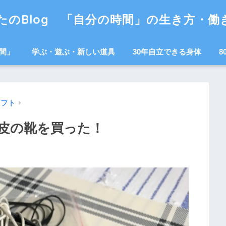
たのBlog 「自分の時間」の生き方・働
間」
学ぶ・遊ぶ・新しい道具
30年自立できる身体
8
シフト
皮の靴を買った！