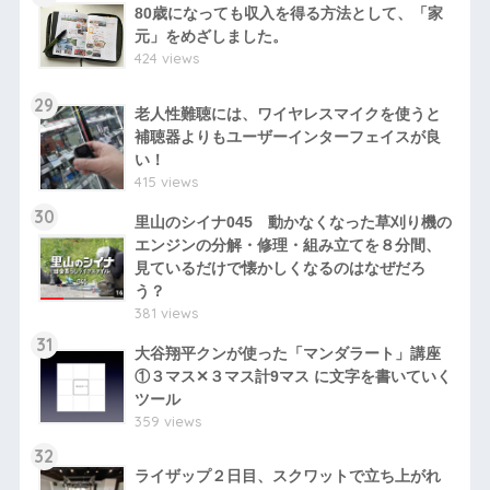
80歳になっても収入を得る方法として、「家
元」をめざしました。
424 views
29
老人性難聴には、ワイヤレスマイクを使うと
補聴器よりもユーザーインターフェイスが良
い！
415 views
30
里山のシイナ045 動かなくなった草刈り機の
エンジンの分解・修理・組み立てを８分間、
見ているだけで懐かしくなるのはなぜだろ
う？
381 views
31
大谷翔平クンが使った「マンダラート」講座
①３マス✕３マス計9マス に文字を書いていく
ツール
359 views
32
ライザップ２日目、スクワットで立ち上がれ