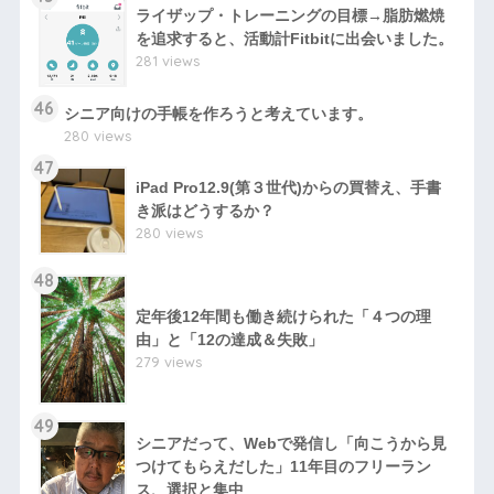
ライザップ・トレーニングの目標→脂肪燃焼
を追求すると、活動計Fitbitに出会いました。
281 views
46
シニア向けの手帳を作ろうと考えています。
280 views
47
iPad Pro12.9(第３世代)からの買替え、手書
き派はどうするか？
280 views
48
定年後12年間も働き続けられた「４つの理
由」と「12の達成＆失敗」
279 views
49
シニアだって、Webで発信し「向こうから見
つけてもらえだした」11年目のフリーラン
ス、選択と集中