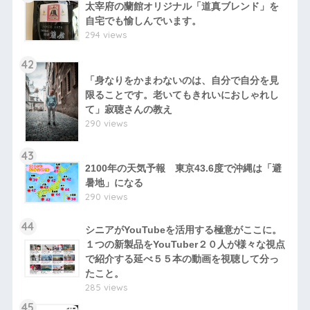
太宰府の蘭館オリジナル「道真ブレンド」を
自宅でも愉しんでいます。
294 views
42
「身なりをかまわないのは、自分で自分を見
限ることです。老いてもきれいにおしゃれし
て」寂聴さんの教え
290 views
43
2100年の天気予報 東京43.6度で沖縄は「避
暑地」になる
290 views
44
シニアがYouTubeを活用する極意がここに。
１つの新製品をYouTuber２０人が様々な視点
で紹介する延べ５５本の動画を視聴して分っ
たこと。
285 views
45