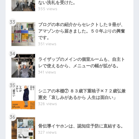
ない洗礼を受けた。
355 views
33
ブログの本の紹介からセレクトした９冊が、
アマゾンから届きました。５０年ぶりの興奮
です。
351 views
34
ライザップのメインの個室ルームも、自主ト
レで使えるから、メニューの幅が拡がる。
341 views
35
シニアの本棚⑦ ８３歳下重暁子✕７２歳弘兼
憲史「哀しみがあるから 人生は面白い」
328 views
36
骨伝導イヤホンは、認知症予防に直結する。
327 views