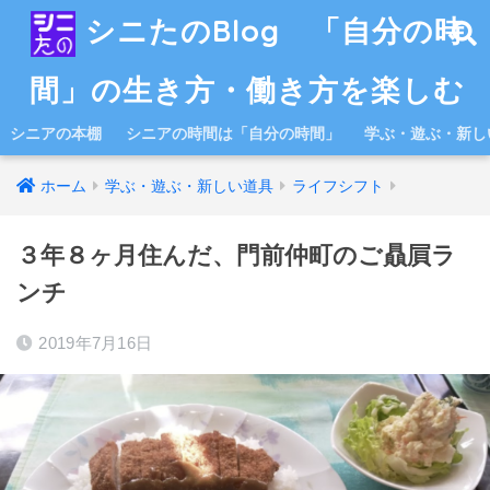
シニたのBlog 「自分の時
間」の生き方・働き方を楽しむ
シニアの本棚
シニアの時間は「自分の時間」
学ぶ・遊ぶ・新し
ホーム
学ぶ・遊ぶ・新しい道具
ライフシフト
３年８ヶ月住んだ、門前仲町のご贔屓ラ
ンチ
2019年7月16日