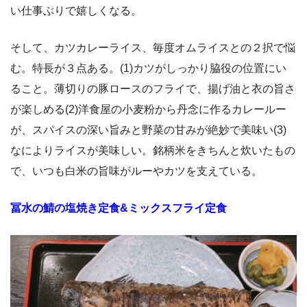
い仕事ぶりで嬉しくなる。
そして、カツカレーライス、毎度オムライスとの２択で悩
む。特長が３点ある。(
1
)カツがしっかり脇役の位置にい
ること。薄切りの豚ロースのフライで、揚げ油と衣の旨さ
が楽しめる(
2
)洋食屋の小麦粉から丹念に作るカレールー
が、スパイスの深い旨みと野菜の甘みが絶妙で美味い(
3
)
なによりライスが美味しい。銘柄米をきちんと炊いたもの
で、いつも白米の旨味がルーやカツを支えている。
冨水の鯖の塩焼き定食
&
ミックスフライ定食