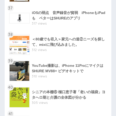
37
iOSの弱点 音声録音が貧弱 iPhoneもiPad
も ベターはSHUREのアプリ
317 views
38
＜80歳でも収入＞家元への道②ニーズを探し
て、mixiに飛び込みました。
312 views
39
YouTube撮影は、iPhone 11Proにマイクは
SHURE MV88+ ビデオキットで
310 views
40
シニアの本棚⑥ 樋口恵子著「老いの福袋」ヨ
タへロ期と介護の全体図が分かる
305 views
41