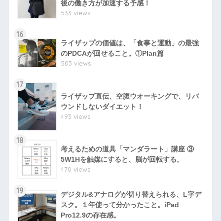
後の働き方が加速する予感！
533 views
16
ライザップの価値は、「食事と運動」の最強
のPDCAが回せること。①Plan篇
503 views
17
ライザップ直伝、空腹ウオーキングで、リバ
ウンドしないダイエット！
493 views
18
考えるための道具「マンダラート」講座 ③
5W1Hを触媒にすると、脳が回転する。
470 views
19
デジタル&アナログが切り替えられる、L字デ
スク。１年使って分かったこと。iPad
Pro12.9の存在感。