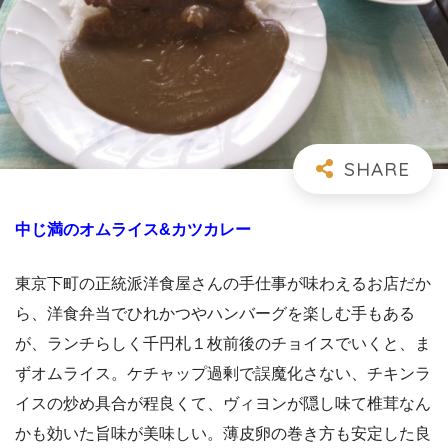
中じ満のオムライス
&
カツカレー
東京下町の正統派洋食屋さんの手仕事が味わえるお店だか
ら、洋食弁当でひれかつやハンバーグを楽しむ手もある
が、ランチらしく千円札１枚前後のチョイスでいくと、ま
ずオムライス。ケチャップ過剰で誤魔化さない、チキンラ
イスの炒め具合が程良くて、ヴィヨンが隠し味て椎茸なん
かも効いた旨味が美味しい。薄皮卵の巻き方も安定した良