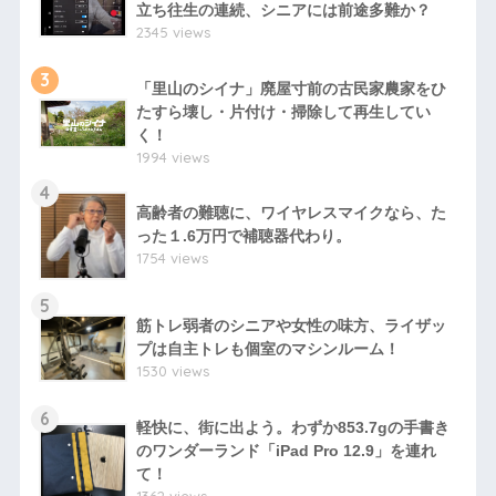
立ち往生の連続、シニアには前途多難か？
2345 views
3
「里山のシイナ」廃屋寸前の古民家農家をひ
たすら壊し・片付け・掃除して再生してい
く！
1994 views
4
高齢者の難聴に、ワイヤレスマイクなら、た
った１.6万円で補聴器代わり。
1754 views
5
筋トレ弱者のシニアや女性の味方、ライザッ
プは自主トレも個室のマシンルーム！
1530 views
6
軽快に、街に出よう。わずか853.7gの手書き
のワンダーランド「iPad Pro 12.9」を連れ
て！