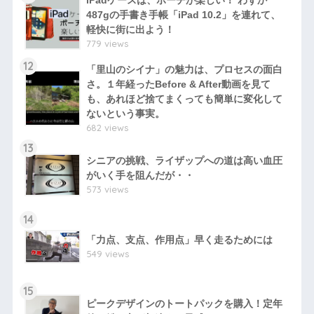
iPadケースは、ポーチが楽しい！ わずか
487gの手書き手帳「iPad 10.2」を連れて、
軽快に街に出よう！
779 views
12
「里山のシイナ」の魅力は、プロセスの面白
さ。１年経ったBefore & After動画を見て
も、あれほど捨てまくっても簡単に変化して
ないという事実。
682 views
13
シニアの挑戦、ライザップへの道は高い血圧
がいく手を阻んだが・・
573 views
14
「力点、支点、作用点」早く走るためには
549 views
15
ピークデザインのトートパックを購入！定年