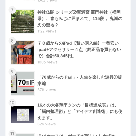
1362 views
7
神社仏閣 シリーズ②宝満宮 竈門神社（福岡
県）、青もみじに囲まれて、115段 。鬼滅の
刃の聖地？
1122 views
8
７０歳からのiPad【賢い購入編】一番安い
ipad+アクセサリー４点（純正品を買わない
で）合計50,345円。
1003 views
9
「70歳からのiPad」- 人生を楽しむ道具①提
案編
878 views
10
16才の大谷翔平クンの「目標達成表」は、
「脳内整理術」と「アイデア創造術」にも使
えます。
824 views
11