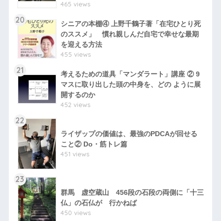
465 views
20
シニアの本棚④ 上野千鶴子著「在宅ひとり死
のススメ」 慣れ親しんだ自宅で幸せな最期
を迎える方法
455 views
21
考えるための道具「マンダラート」講座 ② 9
マスに取り出した頭の中身を、どの ように展
開するのか
452 views
22
ライザップの価値は、最強のPDCAが回せる
こと② Do・筋トレ篇
451 views
23
群馬 虚空蔵山 456段の石段の両側に「十三
仏」の石仏が 行かねば
450 views