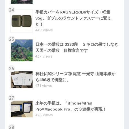
24
手帳カバーをRAGNERのB6サイズ・軽量
95g、ダブルのラウンドファスナーに変え
た！
449 views
25
日本一の階段は 3333段 ３キロの果てしなき
天国への階段 目標宣言です
437 views
26
神社仏閣シリーズ③ 尾道 千光寺 山陽本線か
ら496段で御堂に。
431 views
27
来年の手帳は、「iPhone×iPad
Pro×Macbook Pro」の３連携が実現！
428 views
28